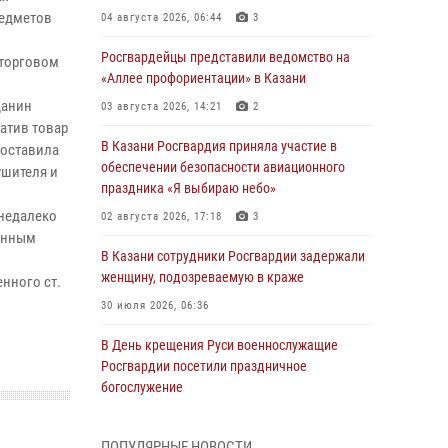
редметов
04 августа 2026, 06:44
3
Росгвардейцы представили ведомство на
 торговом
«Аллее профориентации» в Казани
данин
03 августа 2026, 14:21
2
атив товар
В Казани Росгвардия приняла участие в
составила
обеспечении безопасности авиационного
ушителя и
праздника «Я выбираю небо»
недалеко
02 августа 2026, 17:18
3
жанным
В Казани сотрудники Росгвардии задержали
женщину, подозреваемую в краже
нного ст.
30 июля 2026, 06:36
В День крещения Руси военнослужащие
Росгвардии посетили праздничное
богослужение
28 июля 2026, 09:38
4
ПОПУЛЯРНЫЕ НОВОСТИ