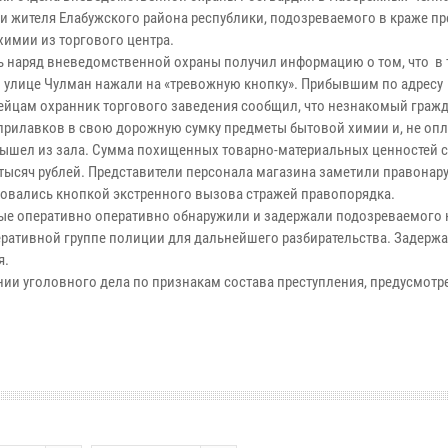
и жителя Елабужского района республики, подозреваемого в краже п
химии из торгового центра.
ь наряд вневедомственной охраны получил информацию о том, что в
о улице Чулман нажали на «тревожную кнопку». Прибывшим по адресу
ейцам охранник торгового заведения сообщил, что незнакомый граж
 прилавков в свою дорожную сумку предметы бытовой химии и, не опл
 вышел из зала. Сумма похищенных товарно-материальных ценностей 
 тысяч рублей. Представители персонала магазина заметили правонар
овались кнопкой экстренного вызова стражей правопорядка.
ые оперативно оперативно обнаружили и задержали подозреваемого 
перативной группе полиции для дальнейшего разбирательства. Задер
я.
ии уголовного дела по признакам состава преступления, предусмотре