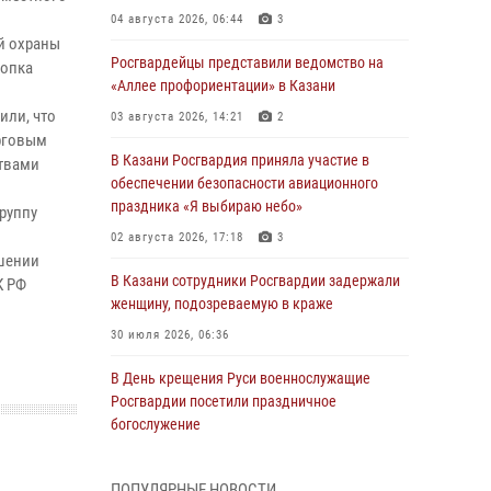
04 августа 2026, 06:44
3
й охраны
Росгвардейцы представили ведомство на
нопка
«Аллее профориентации» в Казани
или, что
03 августа 2026, 14:21
2
орговым
В Казани Росгвардия приняла участие в
ствами
обеспечении безопасности авиационного
праздника «Я выбираю небо»
руппу
02 августа 2026, 17:18
3
ошении
В Казани сотрудники Росгвардии задержали
К РФ
женщину, подозреваемую в краже
30 июля 2026, 06:36
В День крещения Руси военнослужащие
Росгвардии посетили праздничное
богослужение
28 июля 2026, 09:38
4
ПОПУЛЯРНЫЕ НОВОСТИ