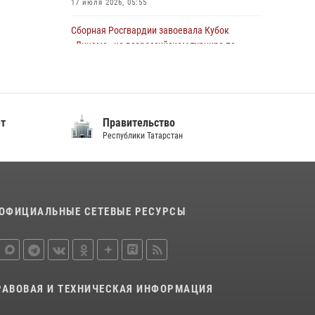
17 июля 2026, 05:55
22 июля 2026, 07:41
6
Сборная Росгвардии завоевала Кубок
«Динамо» на всероссийском турнире по
хоккею
16 июля 2026, 07:37
2
В казанском полку Росгвардии состоялся
ет
Правительство
концерт певицы Кристины Соколовской
Республики Татарстан
23 июля 2026, 10:22
2
Сотрудник вневедомственной охраны
Росгвардии поделился секретами своего
семейного счастья
ОФИЦИАЛЬНЫЕ СЕТЕВЫЕ РЕСУРСЫ
08 июля 2026, 07:48
4
Росгвардейцы рассказали казанцам о
карьерных возможностях в силовом
ведомстве
РАВОВАЯ И ТЕХНИЧЕСКАЯ ИНФОРМАЦИЯ
14 июля 2026, 12:39
1