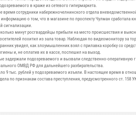
подозреваемого в краже из сетевого гипермаркета.
ее время сотрудники набережночелнинского отдела вневедомственно
 информацию о том, что в магазине по проспекту Чулман сработала к
й сигнализации.
сколько минут росгвардейцы прибыли на место происшествия и выясн
посетителей похитил из зала товар. Наблюдая по видеомонитору за т
хранник увидел, как злоумышленник взял с прилавка коробку со сред
гиены и, не оплатив их в кассе, поспешил на выход.
ые задержали подозреваемого и вызвали следственно-оперативную г
иального ОМВД РФ для дальнейшего разбирательства.
о 9 тыс. рублей у подозреваемого изъяли. В настоящее время в отн
ела по признакам состава преступления, предусмотренного ст. 158 У