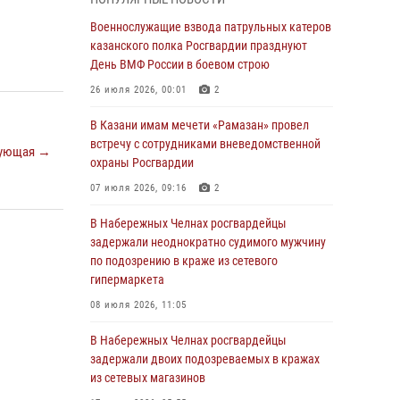
Военнослужащие взвода патрульных катеров
казанского полка Росгвардии празднуют
Военнослужащие взвода патрульных катеров
День ВМФ России в боевом строю
казанского полка Росгвардии празднуют
День ВМФ России в боевом строю
26 июля 2026, 00:01
2
26 июля 2026, 00:01
2
Татарстанские росгвардейцы завоевали
«бронзу» в окружном этапе конкурса
В Казани имам мечети «Рамазан» провел
профессионального мастерства
встречу с сотрудниками вневедомственной
ующая →
охраны Росгвардии
24 июля 2026, 15:05
4
07 июля 2026, 09:16
2
В казанском полку Росгвардии состоялся
концерт певицы Кристины Соколовской
В Набережных Челнах росгвардейцы
задержали неоднократно судимого мужчину
23 июля 2026, 10:22
2
по подозрению в краже из сетевого
гипермаркета
В Нижнекамске сотрудники Росгвардии
задержали подозреваемого в краже
08 июля 2026, 11:05
23 июля 2026, 06:47
В Набережных Челнах росгвардейцы
задержали двоих подозреваемых в кражах
В Казани Росгвардия приняла участие в
из сетевых магазинов
обеспечении безопасности крестного хода и
освящения храма