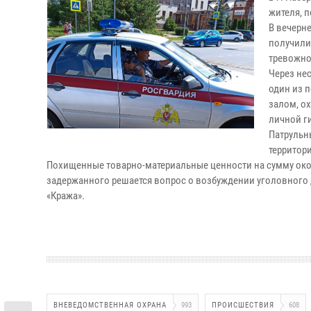
жителя, 
В вечерн
получили
тревожно
Через не
один из 
залом, о
личной ги
Патрульн
территор
Похищенные товарно-материальные ценности на сумму окол
задержанного решается вопрос о возбуждении уголовного д
«Кража».
ВНЕВЕДОМСТВЕННАЯ ОХРАНА
993
ПРОИСШЕСТВИЯ
608