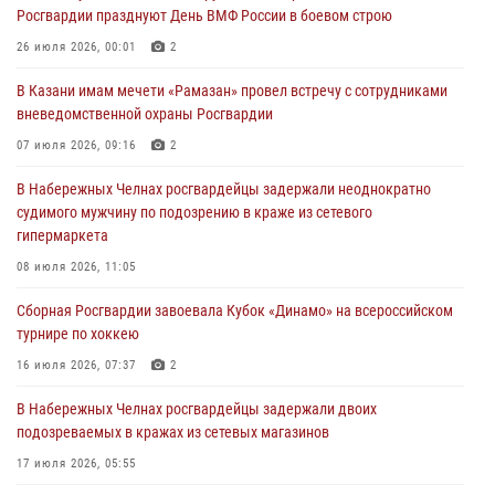
24 июля 2026, 15:05
4
Росгвардии празднуют День ВМФ России в боевом строю
В казанском полку Росгвардии состоялся концерт певицы Кристины
26 июля 2026, 00:01
2
Соколовской
В Казани имам мечети «Рамазан» провел встречу с сотрудниками
23 июля 2026, 10:22
2
вневедомственной охраны Росгвардии
В Нижнекамске сотрудники Росгвардии задержали подозреваемого
07 июля 2026, 09:16
2
в краже
В Набережных Челнах росгвардейцы задержали неоднократно
23 июля 2026, 06:47
судимого мужчину по подозрению в краже из сетевого
гипермаркета
В Казани Росгвардия приняла участие в обеспечении безопасности
крестного хода и освящения храма
08 июля 2026, 11:05
22 июля 2026, 07:41
6
Сборная Росгвардии завоевала Кубок «Динамо» на всероссийском
турнире по хоккею
16 июля 2026, 07:37
2
В Набережных Челнах росгвардейцы задержали двоих
подозреваемых в кражах из сетевых магазинов
17 июля 2026, 05:55