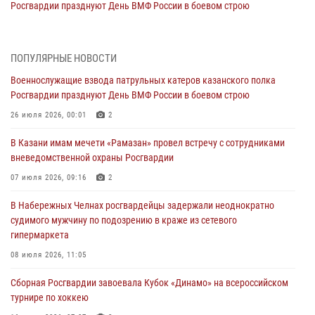
Росгвардии празднуют День ВМФ России в боевом строю
26 июля 2026, 00:01
2
Татарстанские росгвардейцы завоевали «бронзу» в окружном этапе
ПОПУЛЯРНЫЕ НОВОСТИ
конкурса профессионального мастерства
Военнослужащие взвода патрульных катеров казанского полка
24 июля 2026, 15:05
4
Росгвардии празднуют День ВМФ России в боевом строю
В казанском полку Росгвардии состоялся концерт певицы Кристины
26 июля 2026, 00:01
2
Соколовской
В Казани имам мечети «Рамазан» провел встречу с сотрудниками
23 июля 2026, 10:22
2
вневедомственной охраны Росгвардии
В Нижнекамске сотрудники Росгвардии задержали подозреваемого
07 июля 2026, 09:16
2
в краже
В Набережных Челнах росгвардейцы задержали неоднократно
23 июля 2026, 06:47
судимого мужчину по подозрению в краже из сетевого
гипермаркета
В Казани Росгвардия приняла участие в обеспечении безопасности
крестного хода и освящения храма
08 июля 2026, 11:05
22 июля 2026, 07:41
6
Сборная Росгвардии завоевала Кубок «Динамо» на всероссийском
турнире по хоккею