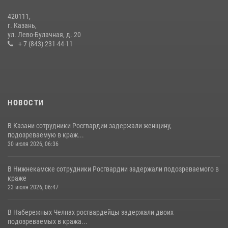
23 июля 2026, 06:47
420111,
15 июля отмечается День образования подразделений связи
г. Казань,
Росгвардии
ул. Лево-Булачная, д. 20
+ 7 (843) 231-44-11
15 июля 2026, 08:41
НОВОСТИ
В Казани сотрудники Росгвардии задержали женщину,
подозреваемую в краж...
30 июля 2026, 06:36
В Нижнекамске сотрудники Росгвардии задержали подозреваемого в
краже
23 июля 2026, 06:47
В Набережных Челнах росгвардейцы задержали двоих
подозреваемых в кража...