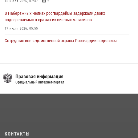
16 июля 2026, 07:37
2
В Набережных Челнах росгвардейцы задержали двоих
подозреваемых в кражах из сетевых магазинов
17 июля 2026, 05:55
Сотрудник вневедомственной охраны Росгвардии поделился
секретами своего семейного счастья
08 июля 2026, 07:48
4
В казанском полку Росгвардии состоялся концерт певицы Кристины
Соколовской
Правовая информация
Официальный интернет-портал
23 июля 2026, 10:22
2
Росгвардейцы рассказали казанцам о карьерных возможностях в
силовом ведомстве
14 июля 2026, 12:39
1
В Нижнекамске сотрудники Росгвардии задержали подозреваемого
в краже
КОНТАКТЫ