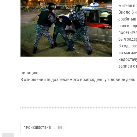
жителя п
Около 6 
срабатыв
росгвард
посетите
был заде
В ходе ра
из магази
недостач
записи с
полицию.
В отношении подозреваемого возбуждено уголовное дело по
ПРОИСШЕСТВИЯ
608