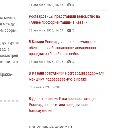
04 августа 2026, 06:44
3
Росгвардейцы представили ведомство на
а место,
«Аллее профориентации» в Казани
та между
ом ссоры,
03 августа 2026, 14:21
2
В Казани Росгвардия приняла участие в
вух курток
обеспечении безопасности авиационного
ад, а
праздника «Я выбираю небо»
Просмотрев
озвонили в
02 августа 2026, 17:18
3
В Казани сотрудники Росгвардии задержали
Кража».
женщину, подозреваемую в краже
30 июля 2026, 06:36
В День крещения Руси военнослужащие
Росгвардии посетили праздничное
богослужение
28 июля 2026, 09:38
4
ПОПУЛЯРНЫЕ НОВОСТИ