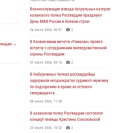
Военнослужащие взвода патрульных катеров
казанского полка Росгвардии празднуют
Военнослужащие взвода патрульных катеров
День ВМФ России в боевом строю
казанского полка Росгвардии празднуют
День ВМФ России в боевом строю
26 июля 2026, 00:01
2
26 июля 2026, 00:01
2
Татарстанские росгвардейцы завоевали
«бронзу» в окружном этапе конкурса
В Казани имам мечети «Рамазан» провел
ующая →
профессионального мастерства
встречу с сотрудниками вневедомственной
охраны Росгвардии
24 июля 2026, 15:05
4
07 июля 2026, 09:16
2
В казанском полку Росгвардии состоялся
концерт певицы Кристины Соколовской
В Набережных Челнах росгвардейцы
задержали неоднократно судимого мужчину
23 июля 2026, 10:22
2
по подозрению в краже из сетевого
гипермаркета
В Нижнекамске сотрудники Росгвардии
задержали подозреваемого в краже
08 июля 2026, 11:05
23 июля 2026, 06:47
В казанском полку Росгвардии состоялся
концерт певицы Кристины Соколовской
В Казани Росгвардия приняла участие в
обеспечении безопасности крестного хода и
23 июля 2026, 10:22
2
освящения храма