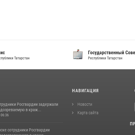
аис
Государственный Сов
спублики Татарстан
Республики Татарстан
И
НАВИГАЦИЯ
отрудники Росгвардии задержали
Новости
одозреваемую в краж...
Карта сайта
 06:36
П
ске сотрудники Росгвардии