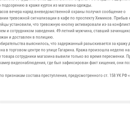
о подозрению в краже курток из магазина одежды.
часов вечера наряд вневедомственной охраны получил сообщение о
ании тревожной сигнализации в кафе по проспекту Химиков. Прибыв н
ейцы установили, что тревожную кнопку активировали из-за конфлик
лем и сотрудником заведения. 49-летний мужчина, ставший зачинщик
ржан и доставлен в полицию.
збирательства выяснилось, что задержанный разыскивается за кражу д
на в торговом центре по улице Гагарина. Кража произошла неделю наз
у товара сотрудники магазина вывили только во время пересменки. 
 камер видеонаблюдения, где был зафиксирован факт хищения, они п
 признакам состава преступления, предусмотренного ст. 158 УК РФ «