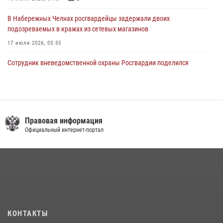
В Набережных Челнах росгвардейцы задержали двоих
подозреваемых в кражах из сетевых магазинов
17 июля 2026, 05:55
Сотрудник вневедомственной охраны Росгвардии поделился
секретами своего семейного счастья
08 июля 2026, 07:48
4
В казанском полку Росгвардии состоялся концерт певицы Кристины
Соколовской
Правовая информация
Официальный интернет-портал
23 июля 2026, 10:22
2
Росгвардейцы рассказали казанцам о карьерных возможностях в
силовом ведомстве
14 июля 2026, 12:39
1
В Нижнекамске сотрудники Росгвардии задержали подозреваемого
в краже
КОНТАКТЫ
23 июля 2026, 06:47