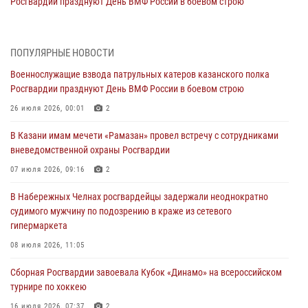
Росгвардии празднуют День ВМФ России в боевом строю
26 июля 2026, 00:01
2
Татарстанские росгвардейцы завоевали «бронзу» в окружном этапе
ПОПУЛЯРНЫЕ НОВОСТИ
конкурса профессионального мастерства
Военнослужащие взвода патрульных катеров казанского полка
24 июля 2026, 15:05
4
Росгвардии празднуют День ВМФ России в боевом строю
В казанском полку Росгвардии состоялся концерт певицы Кристины
26 июля 2026, 00:01
2
Соколовской
В Казани имам мечети «Рамазан» провел встречу с сотрудниками
23 июля 2026, 10:22
2
вневедомственной охраны Росгвардии
В Нижнекамске сотрудники Росгвардии задержали подозреваемого
07 июля 2026, 09:16
2
в краже
В Набережных Челнах росгвардейцы задержали неоднократно
23 июля 2026, 06:47
судимого мужчину по подозрению в краже из сетевого
гипермаркета
В Казани Росгвардия приняла участие в обеспечении безопасности
крестного хода и освящения храма
08 июля 2026, 11:05
22 июля 2026, 07:41
6
Сборная Росгвардии завоевала Кубок «Динамо» на всероссийском
турнире по хоккею
16 июля 2026, 07:37
2