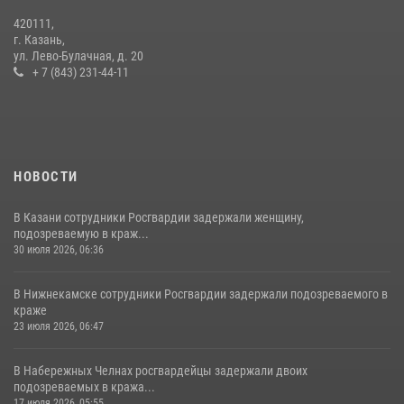
420111,
15 июля отмечается День образования подразделений связи
г. Казань,
Росгвардии
ул. Лево-Булачная, д. 20
+ 7 (843) 231-44-11
15 июля 2026, 08:41
НОВОСТИ
В Казани сотрудники Росгвардии задержали женщину,
подозреваемую в краж...
30 июля 2026, 06:36
В Нижнекамске сотрудники Росгвардии задержали подозреваемого в
краже
23 июля 2026, 06:47
В Набережных Челнах росгвардейцы задержали двоих
подозреваемых в кража...
17 июля 2026, 05:55