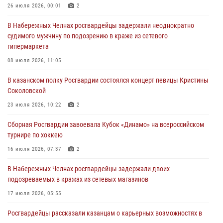
В казанском полку Росгвардии состоялся концерт певицы Кристины
26 июля 2026, 00:01
2
Соколовской
В Набережных Челнах росгвардейцы задержали неоднократно
23 июля 2026, 10:22
2
судимого мужчину по подозрению в краже из сетевого
гипермаркета
В Нижнекамске сотрудники Росгвардии задержали подозреваемого
в краже
08 июля 2026, 11:05
23 июля 2026, 06:47
В казанском полку Росгвардии состоялся концерт певицы Кристины
Соколовской
В Казани Росгвардия приняла участие в обеспечении безопасности
крестного хода и освящения храма
23 июля 2026, 10:22
2
22 июля 2026, 07:41
6
Сборная Росгвардии завоевала Кубок «Динамо» на всероссийском
турнире по хоккею
16 июля 2026, 07:37
2
В Набережных Челнах росгвардейцы задержали двоих
подозреваемых в кражах из сетевых магазинов
17 июля 2026, 05:55
Росгвардейцы рассказали казанцам о карьерных возможностях в