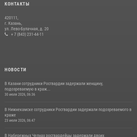
КОНТАКТЫ
15 июля 2026, 08:41
420111,
В Нижнекамске сотрудники Росгвардии задержали подозреваемого
г. Казань,
в краже из магазина
ул. Лево-Булачная, д. 20
+ 7 (843) 231-44-11
10 июля 2026, 12:50
НОВОСТИ
В Казани сотрудники Росгвардии задержали женщину,
подозреваемую в краж...
30 июля 2026, 06:36
В Нижнекамске сотрудники Росгвардии задержали подозреваемого в
краже
23 июля 2026, 06:47
В Набережных Челнах росгвардейцы задержали двоих