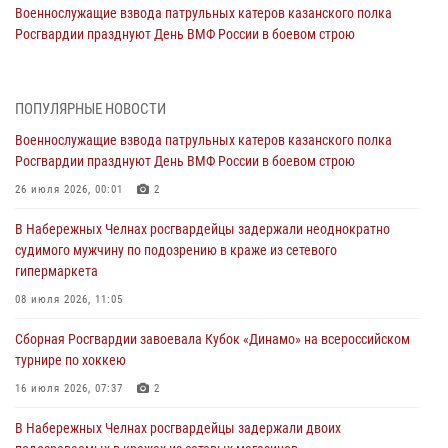
Военнослужащие взвода патрульных катеров казанского полка
Росгвардии празднуют День ВМФ России в боевом строю
26 июля 2026, 00:01
2
Татарстанские росгвардейцы завоевали «бронзу» в окружном этапе
ПОПУЛЯРНЫЕ НОВОСТИ
конкурса профессионального мастерства
Военнослужащие взвода патрульных катеров казанского полка
24 июля 2026, 15:05
4
Росгвардии празднуют День ВМФ России в боевом строю
В казанском полку Росгвардии состоялся концерт певицы Кристины
26 июля 2026, 00:01
2
Соколовской
В Набережных Челнах росгвардейцы задержали неоднократно
23 июля 2026, 10:22
2
судимого мужчину по подозрению в краже из сетевого
гипермаркета
В Нижнекамске сотрудники Росгвардии задержали подозреваемого
в краже
08 июля 2026, 11:05
23 июля 2026, 06:47
Сборная Росгвардии завоевала Кубок «Динамо» на всероссийском
турнире по хоккею
В Казани Росгвардия приняла участие в обеспечении безопасности
крестного хода и освящения храма
16 июля 2026, 07:37
2
22 июля 2026, 07:41
6
В Набережных Челнах росгвардейцы задержали двоих