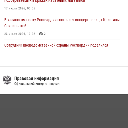
подозреваемых в кражах из сетевых магазинов
17 июля 2026, 05:55
В казанском полку Росгвардии состоялся концерт певицы Кристины
Соколовской
23 июля 2026, 10:22
2
Сотрудник вневедомственной охраны Росгвардии поделился
секретами своего семейного счастья
08 июля 2026, 07:48
4
Росгвардейцы рассказали казанцам о карьерных возможностях в
силовом ведомстве
Правовая информация
Официальный интернет-портал
14 июля 2026, 12:39
1
В Нижнекамске сотрудники Росгвардии задержали подозреваемого
в краже
23 июля 2026, 06:47
15 июля отмечается День образования подразделений связи
Росгвардии