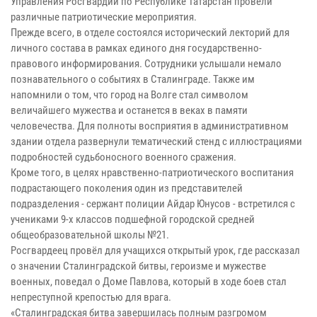
Управления Росгвардии по Республике Татарстан провели
различные патриотические мероприятия.
Прежде всего, в отделе состоялся исторический лекторий для
личного состава в рамках единого дня государственно-
правового информирования. Сотрудники услышали немало
познавательного о событиях в Сталинграде. Также им
напомнили о том, что город на Волге стал символом
величайшего мужества и останется в веках в памяти
человечества. Для полноты восприятия в административном
здании отдела развернули тематический стенд с иллюстрациями
подробностей судьбоносного военного сражения.
Кроме того, в целях нравственно-патриотического воспитания
подрастающего поколения один из представителей
подразделения - сержант полиции Айдар Юнусов - встретился с
учениками 9-х классов подшефной городской средней
общеобразовательной школы №21.
Росгвардеец провёл для учащихся открытый урок, где рассказал
о значении Сталинградской битвы, героизме и мужестве
военных, поведал о Доме Павлова, который в ходе боев стал
непреступной крепостью для врага.
«Сталинградская битва завершилась полным разгромом