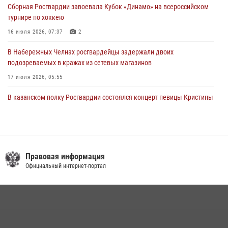
22 июля 2026, 07:41
6
Сборная Росгвардии завоевала Кубок «Динамо» на всероссийском
турнире по хоккею
16 июля 2026, 07:37
2
В Набережных Челнах росгвардейцы задержали двоих
подозреваемых в кражах из сетевых магазинов
17 июля 2026, 05:55
В казанском полку Росгвардии состоялся концерт певицы Кристины
Соколовской
23 июля 2026, 10:22
2
Сотрудник вневедомственной охраны Росгвардии поделился
секретами своего семейного счастья
Правовая информация
Официальный интернет-портал
08 июля 2026, 07:48
4
В Нижнекамске сотрудники Росгвардии задержали подозреваемого
в краже
23 июля 2026, 06:47