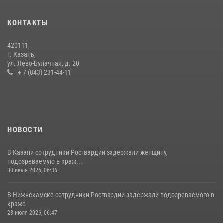
Росгвардейцы рассказали казанцам о карьерных возможностях в
силовом ведомстве
КОНТАКТЫ
14 июля 2026, 12:39
1
420111,
15 июля отмечается День образования подразделений связи
г. Казань,
Росгвардии
ул. Лево-Булачная, д. 20
+ 7 (843) 231-44-11
15 июля 2026, 08:41
НОВОСТИ
В Казани сотрудники Росгвардии задержали женщину,
подозреваемую в краж...
30 июля 2026, 06:36
В Нижнекамске сотрудники Росгвардии задержали подозреваемого в
краже
23 июля 2026, 06:47