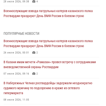
28 июля 2026, 09:38
4
Военнослужащие взвода патрульных катеров казанского полка
Росгвардии празднуют День ВМФ России в боевом строю
26 июля 2026, 00:01
2
Татарстанские росгвардейцы завоевали «бронзу» в окружном этапе
ПОПУЛЯРНЫЕ НОВОСТИ
конкурса профессионального мастерства
Военнослужащие взвода патрульных катеров казанского полка
24 июля 2026, 15:05
4
Росгвардии празднуют День ВМФ России в боевом строю
В казанском полку Росгвардии состоялся концерт певицы Кристины
26 июля 2026, 00:01
2
Соколовской
В Казани имам мечети «Рамазан» провел встречу с сотрудниками
23 июля 2026, 10:22
2
вневедомственной охраны Росгвардии
В Нижнекамске сотрудники Росгвардии задержали подозреваемого
07 июля 2026, 09:16
2
в краже
В Набережных Челнах росгвардейцы задержали неоднократно
23 июля 2026, 06:47
судимого мужчину по подозрению в краже из сетевого
гипермаркета
В Казани Росгвардия приняла участие в обеспечении безопасности
крестного хода и освящения храма
08 июля 2026, 11:05