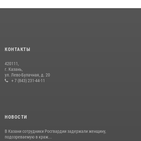
Росгвардейцы рассказали казанцам о карьерных возможностях в
силовом ведомстве
14 июля 2026, 12:39
1
В Нижнекамске сотрудники Росгвардии задержали подозреваемого
в краже
КОНТАКТЫ
23 июля 2026, 06:47
420111,
15 июля отмечается День образования подразделений связи
г. Казань,
Росгвардии
ул. Лево-Булачная, д. 20
+ 7 (843) 231-44-11
15 июля 2026, 08:41
НОВОСТИ
В Казани сотрудники Росгвардии задержали женщину,
подозреваемую в краж...