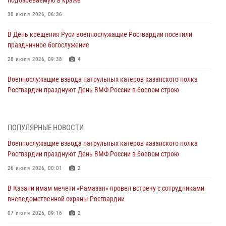
30 июля 2026, 06:36
В День крещения Руси военнослужащие Росгвардии посетили
праздничное богослужение
28 июля 2026, 09:38
4
Военнослужащие взвода патрульных катеров казанского полка
Росгвардии празднуют День ВМФ России в боевом строю
26 июля 2026, 00:01
2
Татарстанские росгвардейцы завоевали «бронзу» в окружном этапе
ПОПУЛЯРНЫЕ НОВОСТИ
конкурса профессионального мастерства
Военнослужащие взвода патрульных катеров казанского полка
24 июля 2026, 15:05
4
Росгвардии празднуют День ВМФ России в боевом строю
В казанском полку Росгвардии состоялся концерт певицы Кристины
26 июля 2026, 00:01
2
Соколовской
В Казани имам мечети «Рамазан» провел встречу с сотрудниками
23 июля 2026, 10:22
2
вневедомственной охраны Росгвардии
В Нижнекамске сотрудники Росгвардии задержали подозреваемого
07 июля 2026, 09:16
2
в краже