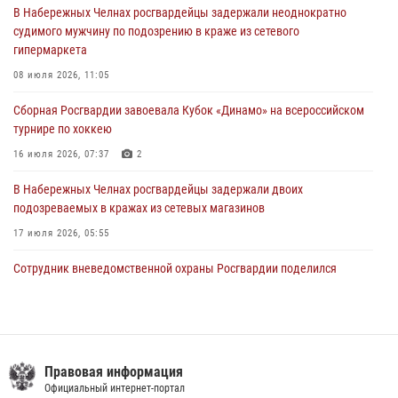
В Набережных Челнах росгвардейцы задержали неоднократно
23 июля 2026, 06:47
судимого мужчину по подозрению в краже из сетевого
гипермаркета
В Казани Росгвардия приняла участие в обеспечении безопасности
крестного хода и освящения храма
08 июля 2026, 11:05
22 июля 2026, 07:41
6
Сборная Росгвардии завоевала Кубок «Динамо» на всероссийском
турнире по хоккею
16 июля 2026, 07:37
2
В Набережных Челнах росгвардейцы задержали двоих
подозреваемых в кражах из сетевых магазинов
17 июля 2026, 05:55
Сотрудник вневедомственной охраны Росгвардии поделился
секретами своего семейного счастья
08 июля 2026, 07:48
4
В казанском полку Росгвардии состоялся концерт певицы Кристины
Соколовской
Правовая информация
Официальный интернет-портал
23 июля 2026, 10:22
2