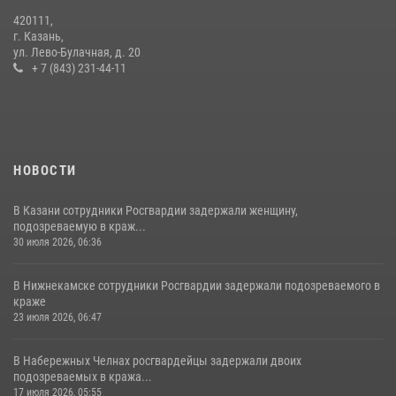
420111,
15 июля отмечается День образования подразделений связи
г. Казань,
Росгвардии
ул. Лево-Булачная, д. 20
+ 7 (843) 231-44-11
15 июля 2026, 08:41
НОВОСТИ
В Казани сотрудники Росгвардии задержали женщину,
подозреваемую в краж...
30 июля 2026, 06:36
В Нижнекамске сотрудники Росгвардии задержали подозреваемого в
краже
23 июля 2026, 06:47
В Набережных Челнах росгвардейцы задержали двоих
подозреваемых в кража...
17 июля 2026, 05:55