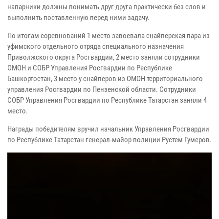
напарники должны понимать друг друга практически без слов и
выполнить поставленную перед ними задачу.
По итогам соревнований 1 место завоевала снайперская пара из
уфимского отдельного отряда специального назначения
Приволжского округа Росгвардии, 2 место заняли сотрудники
ОМОН и СОБР Управления Росгвардии по Республике
Башкортостан, 3 место у снайперов из ОМОН территориального
управления Росгвардии по Пензенской области. Сотрудники
СОБР Управления Росгвардии по Республике Татарстан заняли 4
место.
Награды победителям вручил начальник Управления Росгвардии
по Республике Татарстан генерал-майор полиции Рустем Гумеров.