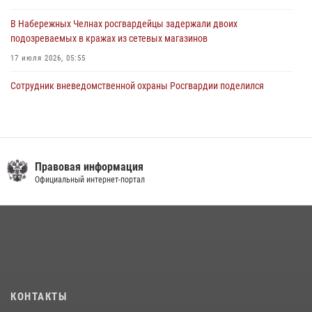
В Набережных Челнах росгвардейцы задержали двоих
подозреваемых в кражах из сетевых магазинов
17 июля 2026, 05:55
Сотрудник вневедомственной охраны Росгвардии поделился
секретами своего семейного счастья
08 июля 2026, 07:48
4
В казанском полку Росгвардии состоялся концерт певицы Кристины
Соколовской
Правовая информация
Официальный интернет-портал
23 июля 2026, 10:22
2
Росгвардейцы рассказали казанцам о карьерных возможностях в
силовом ведомстве
14 июля 2026, 12:39
1
В Нижнекамске сотрудники Росгвардии задержали подозреваемого
в краже
КОНТАКТЫ
23 июля 2026, 06:47