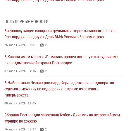
26 июля 2026, 00:01
2
Татарстанские росгвардейцы завоевали «бронзу» в окружном этапе
ПОПУЛЯРНЫЕ НОВОСТИ
конкурса профессионального мастерства
Военнослужащие взвода патрульных катеров казанского полка
24 июля 2026, 15:05
4
Росгвардии празднуют День ВМФ России в боевом строю
В казанском полку Росгвардии состоялся концерт певицы Кристины
26 июля 2026, 00:01
2
Соколовской
В Казани имам мечети «Рамазан» провел встречу с сотрудниками
23 июля 2026, 10:22
2
вневедомственной охраны Росгвардии
В Нижнекамске сотрудники Росгвардии задержали подозреваемого
07 июля 2026, 09:16
2
в краже
В Набережных Челнах росгвардейцы задержали неоднократно
23 июля 2026, 06:47
судимого мужчину по подозрению в краже из сетевого
гипермаркета
В Казани Росгвардия приняла участие в обеспечении безопасности
крестного хода и освящения храма
08 июля 2026, 11:05
22 июля 2026, 07:41
6
Сборная Росгвардии завоевала Кубок «Динамо» на всероссийском
турнире по хоккею
16 июля 2026, 07:37
2