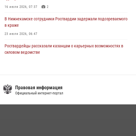
16 июля 2026, 07:37
2
В Нижнекамске сотрудники Росгвардии задержали подозреваемого
в краже
23 июля 2026, 06:47
Росгвардейцы рассказали казанцам о карьерных возможностях в
силовом ведомстве
14 июля 2026, 12:39
1
В Казани Росгвардия приняла участие в обеспечении безопасности
крестного хода и освящения храма
Правовая информация
22 июля 2026, 07:41
6
Официальный интернет-портал
15 июля отмечается День образования подразделений связи
Росгвардии
15 июля 2026, 08:41
В Нижнекамске сотрудники Росгвардии задержали подозреваемого
в краже из магазина