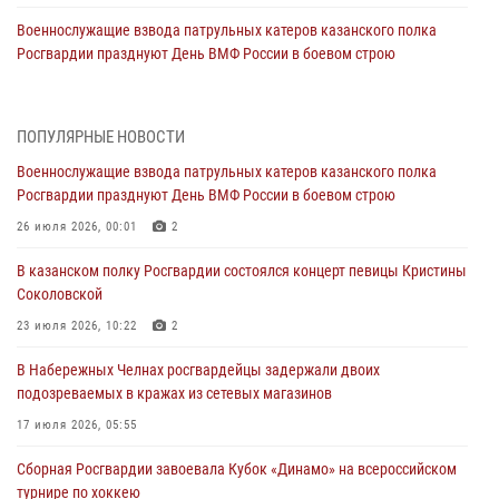
Военнослужащие взвода патрульных катеров казанского полка
Росгвардии празднуют День ВМФ России в боевом строю
26 июля 2026, 00:01
2
Татарстанские росгвардейцы завоевали «бронзу» в окружном этапе
ПОПУЛЯРНЫЕ НОВОСТИ
конкурса профессионального мастерства
Военнослужащие взвода патрульных катеров казанского полка
24 июля 2026, 15:05
4
Росгвардии празднуют День ВМФ России в боевом строю
В казанском полку Росгвардии состоялся концерт певицы Кристины
26 июля 2026, 00:01
2
Соколовской
В казанском полку Росгвардии состоялся концерт певицы Кристины
23 июля 2026, 10:22
2
Соколовской
В Нижнекамске сотрудники Росгвардии задержали подозреваемого
23 июля 2026, 10:22
2
в краже
В Набережных Челнах росгвардейцы задержали двоих
23 июля 2026, 06:47
подозреваемых в кражах из сетевых магазинов
В Казани Росгвардия приняла участие в обеспечении безопасности
17 июля 2026, 05:55
крестного хода и освящения храма
Сборная Росгвардии завоевала Кубок «Динамо» на всероссийском
22 июля 2026, 07:41
6
турнире по хоккею