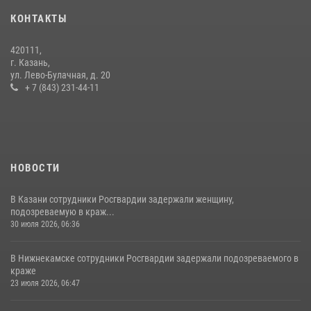
10 июля 2026, 12:50
КОНТАКТЫ
В День крещения Руси военнослужащие Росгвардии посетили
420111,
праздничное богослужение
г. Казань,
ул. Лево-Булачная, д. 20
28 июля 2026, 09:38
4
+ 7 (843) 231-44-11
НОВОСТИ
В Казани сотрудники Росгвардии задержали женщину,
подозреваемую в краж...
30 июля 2026, 06:36
В Нижнекамске сотрудники Росгвардии задержали подозреваемого в
краже
23 июля 2026, 06:47