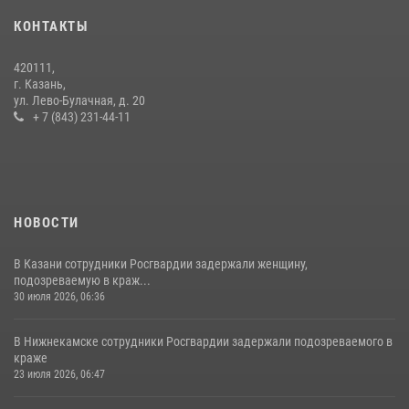
10 июля 2026, 12:50
КОНТАКТЫ
В День крещения Руси военнослужащие Росгвардии посетили
420111,
праздничное богослужение
г. Казань,
ул. Лево-Булачная, д. 20
28 июля 2026, 09:38
4
+ 7 (843) 231-44-11
НОВОСТИ
В Казани сотрудники Росгвардии задержали женщину,
подозреваемую в краж...
30 июля 2026, 06:36
В Нижнекамске сотрудники Росгвардии задержали подозреваемого в
краже
23 июля 2026, 06:47