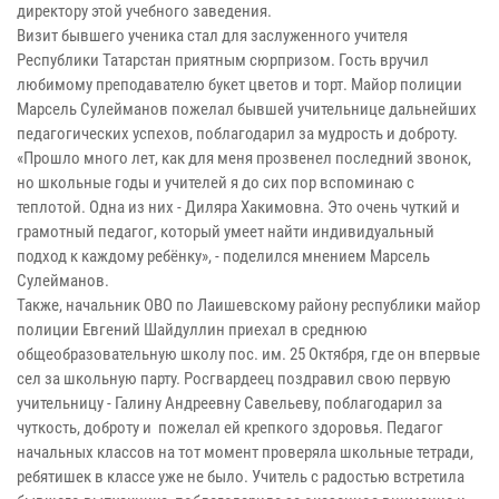
директору этой учебного заведения.
Визит бывшего ученика стал для заслуженного учителя
Республики Татарстан приятным сюрпризом. Гость вручил
любимому преподавателю букет цветов и торт. Майор полиции
Марсель Сулейманов пожелал бывшей учительнице дальнейших
педагогических успехов, поблагодарил за мудрость и доброту.
«Прошло много лет, как для меня прозвенел последний звонок,
но школьные годы и учителей я до сих пор вспоминаю с
теплотой. Одна из них - Диляра Хакимовна. Это очень чуткий и
грамотный педагог, который умеет найти индивидуальный
подход к каждому ребёнку», - поделился мнением Марсель
Сулейманов.
Также, начальник ОВО по Лаишевскому району республики майор
полиции Евгений Шайдуллин приехал в среднюю
общеобразовательную школу пос. им. 25 Октября, где он впервые
сел за школьную парту. Росгвардеец поздравил свою первую
учительницу - Галину Андреевну Савельеву, поблагодарил за
чуткость, доброту и пожелал ей крепкого здоровья. Педагог
начальных классов на тот момент проверяла школьные тетради,
ребятишек в классе уже не было. Учитель с радостью встретила