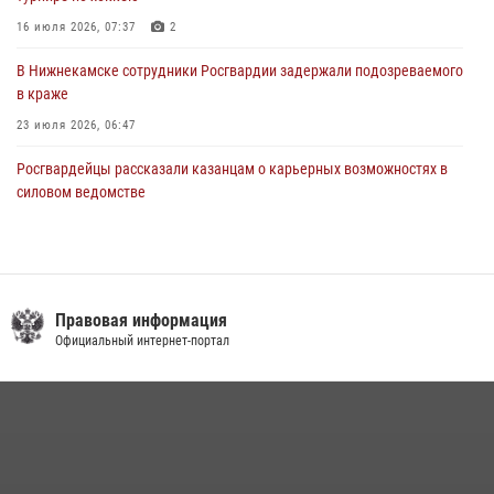
16 июля 2026, 07:37
2
В Нижнекамске сотрудники Росгвардии задержали подозреваемого
в краже
23 июля 2026, 06:47
Росгвардейцы рассказали казанцам о карьерных возможностях в
силовом ведомстве
14 июля 2026, 12:39
1
В Казани Росгвардия приняла участие в обеспечении безопасности
крестного хода и освящения храма
Правовая информация
22 июля 2026, 07:41
6
Официальный интернет-портал
15 июля отмечается День образования подразделений связи
Росгвардии
15 июля 2026, 08:41
В Нижнекамске сотрудники Росгвардии задержали подозреваемого
в краже из магазина