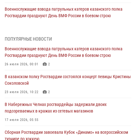
Военнослужащие взвода патрульных катеров казанского полка
Росгвардии празднуют День ВМФ России в боевом строю
26 июля 2026, 00:01
2
Татарстанские росгвардейцы завоевали «бронзу» в окружном этапе
ПОПУЛЯРНЫЕ НОВОСТИ
конкурса профессионального мастерства
Военнослужащие взвода патрульных катеров казанского полка
24 июля 2026, 15:05
4
Росгвардии празднуют День ВМФ России в боевом строю
В казанском полку Росгвардии состоялся концерт певицы Кристины
26 июля 2026, 00:01
2
Соколовской
В казанском полку Росгвардии состоялся концерт певицы Кристины
23 июля 2026, 10:22
2
Соколовской
В Нижнекамске сотрудники Росгвардии задержали подозреваемого
23 июля 2026, 10:22
2
в краже
В Набережных Челнах росгвардейцы задержали двоих
23 июля 2026, 06:47
подозреваемых в кражах из сетевых магазинов
В Казани Росгвардия приняла участие в обеспечении безопасности
17 июля 2026, 05:55
крестного хода и освящения храма
Сборная Росгвардии завоевала Кубок «Динамо» на всероссийском
22 июля 2026, 07:41
6
турнире по хоккею