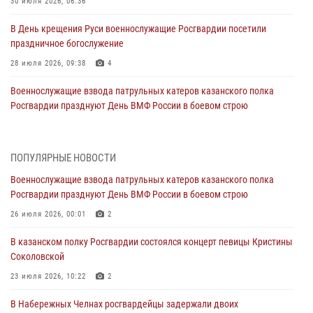
30 июля 2026, 06:36
В День крещения Руси военнослужащие Росгвардии посетили
праздничное богослужение
28 июля 2026, 09:38
4
Военнослужащие взвода патрульных катеров казанского полка
Росгвардии празднуют День ВМФ России в боевом строю
26 июля 2026, 00:01
2
Татарстанские росгвардейцы завоевали «бронзу» в окружном этапе
ПОПУЛЯРНЫЕ НОВОСТИ
конкурса профессионального мастерства
Военнослужащие взвода патрульных катеров казанского полка
24 июля 2026, 15:05
4
Росгвардии празднуют День ВМФ России в боевом строю
В казанском полку Росгвардии состоялся концерт певицы Кристины
26 июля 2026, 00:01
2
Соколовской
В казанском полку Росгвардии состоялся концерт певицы Кристины
23 июля 2026, 10:22
2
Соколовской
В Нижнекамске сотрудники Росгвардии задержали подозреваемого
23 июля 2026, 10:22
2
в краже
В Набережных Челнах росгвардейцы задержали двоих
23 июля 2026, 06:47