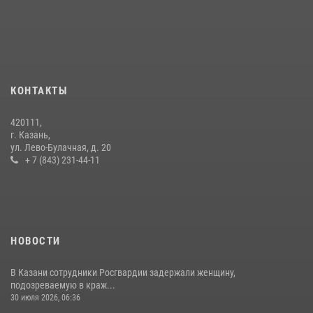
крестного хода и освящения храма
22 июля 2026, 07:41
6
В День крещения Руси военнослужащие Росгвардии посетили
праздничное богослужение
28 июля 2026, 09:38
4
КОНТАКТЫ
В Нижнекамске сотрудники Росгвардии задержали подозреваемого
420111,
в краже из магазина
г. Казань,
ул. Лево-Булачная, д. 20
10 июля 2026, 12:50
+ 7 (843) 231-44-11
НОВОСТИ
В Казани сотрудники Росгвардии задержали женщину,
подозреваемую в краж...
30 июля 2026, 06:36