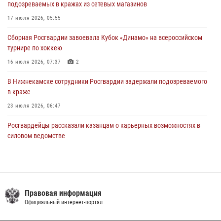
подозреваемых в кражах из сетевых магазинов
В Казани Росгвардия приняла участие в обеспечении безопасности
17 июля 2026, 05:55
крестного хода и освящения храма
Сборная Росгвардии завоевала Кубок «Динамо» на всероссийском
22 июля 2026, 07:41
6
турнире по хоккею
16 июля 2026, 07:37
2
В Нижнекамске сотрудники Росгвардии задержали подозреваемого
в краже
23 июля 2026, 06:47
Росгвардейцы рассказали казанцам о карьерных возможностях в
силовом ведомстве
14 июля 2026, 12:39
1
15 июля отмечается День образования подразделений связи
Росгвардии
Правовая информация
15 июля 2026, 08:41
Официальный интернет-портал
В Казани Росгвардия приняла участие в обеспечении безопасности