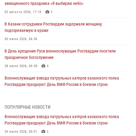
авиационного праздника «Я выбираю небо»
02 августа 2026, 17:18
3
В Казани сотрудники Росгвардии задержали женщину,
подозреваемую в краже
30 июля 2026, 06:36
В День крещения Руси военнослужащие Росгвардии посетили
праздничное богослужение
28 июля 2026, 09:38
4
Военнослужащие взвода патрульных катеров казанского полка
Росгвардии празднуют День ВМФ России в боевом строю
26 июля 2026, 00:01
2
Татарстанские росгвардейцы завоевали «бронзу» в окружном этапе
ПОПУЛЯРНЫЕ НОВОСТИ
конкурса профессионального мастерства
Военнослужащие взвода патрульных катеров казанского полка
24 июля 2026, 15:05
4
Росгвардии празднуют День ВМФ России в боевом строю
В казанском полку Росгвардии состоялся концерт певицы Кристины
26 июля 2026, 00:01
2