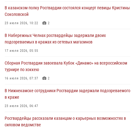
Соколовской
В казанском полку Росгвардии состоялся концерт певицы Кристины
23 июля 2026, 10:22
2
Соколовской
В Нижнекамске сотрудники Росгвардии задержали подозреваемого
23 июля 2026, 10:22
2
в краже
В Набережных Челнах росгвардейцы задержали двоих
23 июля 2026, 06:47
подозреваемых в кражах из сетевых магазинов
В Казани Росгвардия приняла участие в обеспечении безопасности
17 июля 2026, 05:55
крестного хода и освящения храма
Сборная Росгвардии завоевала Кубок «Динамо» на всероссийском
22 июля 2026, 07:41
6
турнире по хоккею
16 июля 2026, 07:37
2
В Нижнекамске сотрудники Росгвардии задержали подозреваемого
в краже
23 июля 2026, 06:47
Росгвардейцы рассказали казанцам о карьерных возможностях в
силовом ведомстве
14 июля 2026, 12:39
1