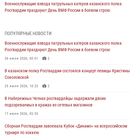
Военнослужащие взвода патрульных катеров казанского полка
Росгвардии празднуют День ВМФ России в боевом строю
26 июля 2026, 00:01
2
Татарстанские росгвардейцы завоевали «бронзу» в окружном этапе
ПОПУЛЯРНЫЕ НОВОСТИ
конкурса профессионального мастерства
Военнослужащие взвода патрульных катеров казанского полка
24 июля 2026, 15:05
4
Росгвардии празднуют День ВМФ России в боевом строю
В казанском полку Росгвардии состоялся концерт певицы Кристины
26 июля 2026, 00:01
2
Соколовской
В казанском полку Росгвардии состоялся концерт певицы Кристины
23 июля 2026, 10:22
2
Соколовской
В Нижнекамске сотрудники Росгвардии задержали подозреваемого
23 июля 2026, 10:22
2
в краже
В Набережных Челнах росгвардейцы задержали двоих
23 июля 2026, 06:47
подозреваемых в кражах из сетевых магазинов
В Казани Росгвардия приняла участие в обеспечении безопасности
17 июля 2026, 05:55
крестного хода и освящения храма
Сборная Росгвардии завоевала Кубок «Динамо» на всероссийском
22 июля 2026, 07:41
6
турнире по хоккею