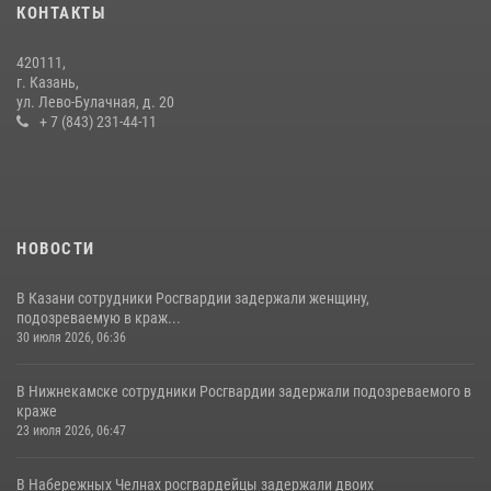
10 июля 2026, 12:50
КОНТАКТЫ
В День крещения Руси военнослужащие Росгвардии посетили
420111,
праздничное богослужение
г. Казань,
ул. Лево-Булачная, д. 20
28 июля 2026, 09:38
4
+ 7 (843) 231-44-11
НОВОСТИ
В Казани сотрудники Росгвардии задержали женщину,
подозреваемую в краж...
30 июля 2026, 06:36
В Нижнекамске сотрудники Росгвардии задержали подозреваемого в
краже
23 июля 2026, 06:47
В Набережных Челнах росгвардейцы задержали двоих