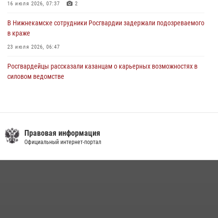
16 июля 2026, 07:37
2
В Нижнекамске сотрудники Росгвардии задержали подозреваемого
в краже
23 июля 2026, 06:47
Росгвардейцы рассказали казанцам о карьерных возможностях в
силовом ведомстве
14 июля 2026, 12:39
1
В Казани Росгвардия приняла участие в обеспечении безопасности
крестного хода и освящения храма
Правовая информация
22 июля 2026, 07:41
6
Официальный интернет-портал
15 июля отмечается День образования подразделений связи
Росгвардии
15 июля 2026, 08:41
В Нижнекамске сотрудники Росгвардии задержали подозреваемого
в краже из магазина