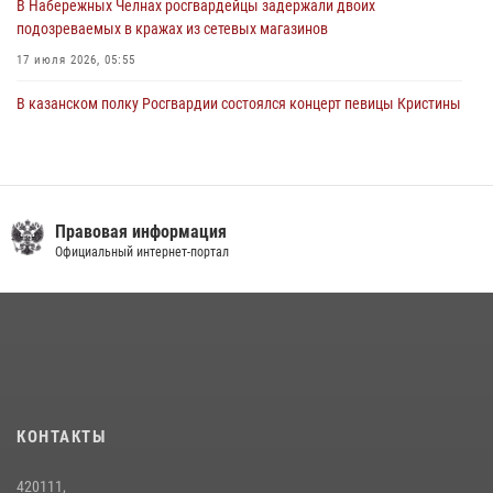
В Набережных Челнах росгвардейцы задержали двоих
подозреваемых в кражах из сетевых магазинов
17 июля 2026, 05:55
В казанском полку Росгвардии состоялся концерт певицы Кристины
Соколовской
23 июля 2026, 10:22
2
Сотрудник вневедомственной охраны Росгвардии поделился
секретами своего семейного счастья
Правовая информация
Официальный интернет-портал
08 июля 2026, 07:48
4
В Нижнекамске сотрудники Росгвардии задержали подозреваемого
в краже
23 июля 2026, 06:47
Росгвардейцы рассказали казанцам о карьерных возможностях в
силовом ведомстве
КОНТАКТЫ
14 июля 2026, 12:39
1
420111,