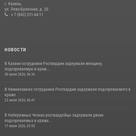
15 июля отмечается День образования подразделений связи
г. Казань,
Росгвардии
ул. Лево-Булачная, д. 20
+ 7 (843) 231-44-11
15 июля 2026, 08:41
НОВОСТИ
В Казани сотрудники Росгвардии задержали женщину,
подозреваемую в краж...
30 июля 2026, 06:36
В Нижнекамске сотрудники Росгвардии задержали подозреваемого в
краже
23 июля 2026, 06:47
В Набережных Челнах росгвардейцы задержали двоих
подозреваемых в кража...
17 июля 2026, 05:55