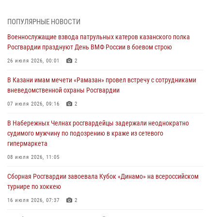
Татарстанские росгвардейцы завоевали «бронзу» в окружном этапе
ПОПУЛЯРНЫЕ НОВОСТИ
конкурса профессионального мастерства
Военнослужащие взвода патрульных катеров казанского полка
24 июля 2026, 15:05
4
Росгвардии празднуют День ВМФ России в боевом строю
В казанском полку Росгвардии состоялся концерт певицы Кристины
26 июля 2026, 00:01
2
Соколовской
В Казани имам мечети «Рамазан» провел встречу с сотрудниками
23 июля 2026, 10:22
2
вневедомственной охраны Росгвардии
В Нижнекамске сотрудники Росгвардии задержали подозреваемого
07 июля 2026, 09:16
2
в краже
В Набережных Челнах росгвардейцы задержали неоднократно
23 июля 2026, 06:47
судимого мужчину по подозрению в краже из сетевого
гипермаркета
В Казани Росгвардия приняла участие в обеспечении безопасности
крестного хода и освящения храма
08 июля 2026, 11:05
22 июля 2026, 07:41
6
Сборная Росгвардии завоевала Кубок «Динамо» на всероссийском
турнире по хоккею
16 июля 2026, 07:37
2