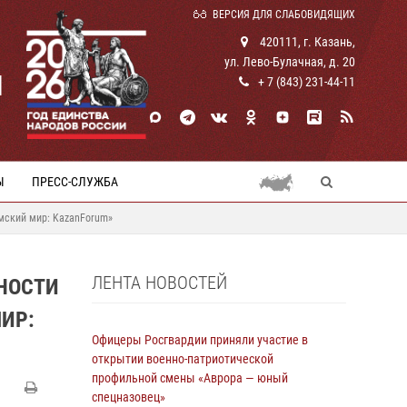
ВЕРСИЯ ДЛЯ СЛАБОВИДЯЩИХ
420111, г. Казань,
ул. Лево-Булачная, д. 20
И
+ 7 (843) 231-44-11
Ы
ПРЕСС-СЛУЖБА
мский мир: KazanForum»
ЛЕНТА НОВОСТЕЙ
НОСТИ
ИР:
Офицеры Росгвардии приняли участие в
открытии военно-патриотической
профильной смены «Аврора — юный
спецназовец»