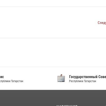
След
аис
Государственный Сов
спублики Татарстан
Республики Татарстан