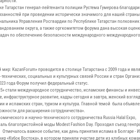
арности.
е Татарстан генерал-лейтенанта полиции Рустема Гумерова благодари
занностей при проведении исторически значимого для нашей страны
ачальника Управления Росгвардии по Республике Татарстан полковник
андованием округа, а также оргкомитетом форума дана высокая оцен
задач по обеспечению безопасности международного международног
ир: KazanForum» проводится в столице Татарстана с 2009 года и явля
технических, социальных и культурных связей России и стран Орган
023 года Форум получил федеральный статус.
5» стали международное сотрудничество, исламские финансы и инвес
е, инфраструктурное развитие, кадры сегодня и завтра, женский взгляд
и исламских стран, туризм и культура. Главной темой была объявле
ожности для расширения сотрудничества».
мического и научно-технического сотрудничества Russia Halal Expo,
валь благопристойной моды Modest Fashion Day. Проходил съезд генп
 Отмечалось важное событие, как день принятия ислама в Болгаре - И
«Кубок Востока», в котором приняли участие дети из клубных кома