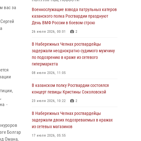
Военнослужащие взвода патрульных катеров
м вас за
казанского полка Росгвардии празднуют
Военнослужащие взвода патрульных катеров
День ВМФ России в боевом строю
казанского полка Росгвардии празднуют
 Сергей
День ВМФ России в боевом строю
26 июля 2026, 00:01
2
ка
26 июля 2026, 00:01
2
о
Татарстанские росгвардейцы завоевали
«бронзу» в окружном этапе конкурса
В Набережных Челнах росгвардейцы
профессионального мастерства
задержали неоднократно судимого мужчину
по подозрению в краже из сетевого
24 июля 2026, 15:05
4
гипермаркета
ется
В казанском полку Росгвардии состоялся
08 июля 2026, 11:05
изации
концерт певицы Кристины Соколовской
В казанском полку Росгвардии состоялся
23 июля 2026, 10:22
2
тиции,
концерт певицы Кристины Соколовской
,
В Нижнекамске сотрудники Росгвардии
23 июля 2026, 10:22
2
на -
задержали подозреваемого в краже
В Набережных Челнах росгвардейцы
23 июля 2026, 06:47
задержали двоих подозреваемых в кражах
рокуроров
из сетевых магазинов
В Казани Росгвардия приняла участие в
зге Болгар
обеспечении безопасности крестного хода и
17 июля 2026, 05:55
нд Омана,
освящения храма