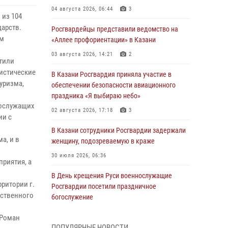
04 августа 2026, 06:44
3
 из 104
дарств.
Росгвардейцы представили ведомство на
им
«Аллее профориентации» в Казани
03 августа 2026, 14:21
2
ятили
гистические
В Казани Росгвардия приняла участие в
уризма,
обеспечении безопасности авиационного
праздника «Я выбираю небо»
нослужащих
02 августа 2026, 17:18
3
ии с
В Казани сотрудники Росгвардии задержали
а, и в
женщину, подозреваемую в краже
30 июля 2026, 06:36
риятия, а
В День крещения Руси военнослужащие
ритории г.
Росгвардии посетили праздничное
ественного
богослужение
28 июля 2026, 09:38
4
 Роман
ПОПУЛЯРНЫЕ НОВОСТИ