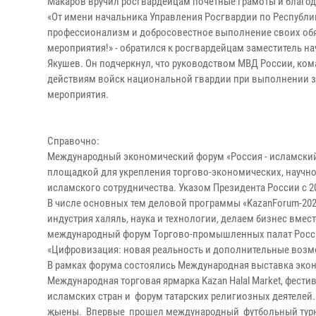
Макаров вручил росгвардейцам почётные грамоты и благод
«От имени начальника Управления Росгвардии по Республик
профессионализм и добросовестное выполнение своих обя
мероприятия!» - обратился к росгвардейцам заместитель н
Якушев. Он подчеркнул, что руководством МВД России, ком
действиям войск национальной гвардии при выполнении 
мероприятия.
Справочно:
Международный экономический форум «Россия - исламский м
площадкой для укрепления торгово-экономических, научно-
исламского сотрудничества. Указом Президента России с 2
В числе основных тем деловой программы «KazanForum-202
индустрия халяль, наука и технологии, делаем бизнес вмест
международный форум Торгово-промышленных палат России 
«Цифровизация: новая реальность и дополнительные возм
В рамках форума состоялись Международная выставка эконо
Международная торговая ярмарка Kazan Halal Market, фести
исламских стран и форум татарских религиозных деятелей.
җыены. Впервые прошел международный футбольный турнир 