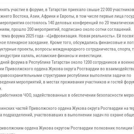
нять участие в форуме, в Татарстан приехало свыше 22 000 участников
жнего Востока, Азии, Африки и Европы, в том числе первые лица госу
 мероприятия состоялось 140 деловых конференций по 20 тематическ
ниям, прошло 200 мероприятий, подписано около сотни соглашений.
 тема форума 2025 года - «Цифровизация. Новая реальность». Ей посв
ное пленарное заседание. Кроме того, обсуждались финансовые и ло
уктурные проекты, вопросы международного сотрудничества, спорта, т
, индустрии халяль, исламские финансы и инвестиции.
 дней форума в Республике Татарстан около 1200 сотрудников и воен
ии Приволжского ордена Жукова округа Росгвардии во взаимодейств
правоохранительными структурами республики выполняли задачи по
едения мероприятий, в местах проживания участников и гостей форум
и.
 работников ЧОО, задействованных в обеспечении безопасности мероп
инских частей Приволжского ордена Жукова округа Росгвардии на тер
а подразделений, участвовавших в выполнении задач по охране общ
Приволжским ордена Жукова округом Росгвардии полковник полиции