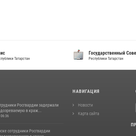
аис
Государственный Сов
спублики Татарстан
Республики Татарстан
И
НАВИГАЦИЯ
отрудники Росгвардии задержали
Новости
одозреваемую в краж...
Карта сайта
 06:36
П
ске сотрудники Росгвардии