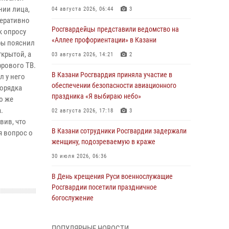
нии лица,
04 августа 2026, 06:44
3
перативно
Росгвардейцы представили ведомство на
к опросу
«Аллее профориентации» в Казани
ры пояснил
крытой, а
03 августа 2026, 14:21
2
фрового ТВ.
В Казани Росгвардия приняла участие в
л у него
обеспечении безопасности авиационного
порядка
праздника «Я выбираю небо»
ю же
.
02 августа 2026, 17:18
3
вив, что
В Казани сотрудники Росгвардии задержали
я вопрос о
женщину, подозреваемую в краже
30 июля 2026, 06:36
В День крещения Руси военнослужащие
Росгвардии посетили праздничное
богослужение
28 июля 2026, 09:38
4
ПОПУЛЯРНЫЕ НОВОСТИ