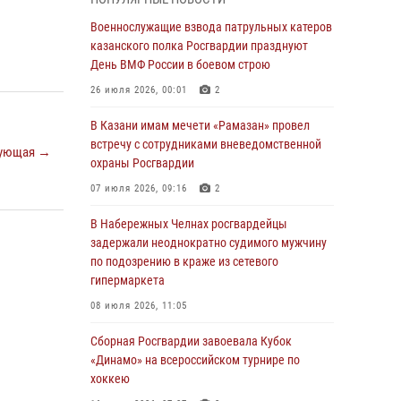
Военнослужащие взвода патрульных катеров
казанского полка Росгвардии празднуют
Военнослужащие взвода патрульных катеров
День ВМФ России в боевом строю
казанского полка Росгвардии празднуют
День ВМФ России в боевом строю
26 июля 2026, 00:01
2
26 июля 2026, 00:01
2
Татарстанские росгвардейцы завоевали
«бронзу» в окружном этапе конкурса
В Казани имам мечети «Рамазан» провел
профессионального мастерства
встречу с сотрудниками вневедомственной
ующая →
охраны Росгвардии
24 июля 2026, 15:05
4
07 июля 2026, 09:16
2
В казанском полку Росгвардии состоялся
концерт певицы Кристины Соколовской
В Набережных Челнах росгвардейцы
задержали неоднократно судимого мужчину
23 июля 2026, 10:22
2
по подозрению в краже из сетевого
гипермаркета
В Нижнекамске сотрудники Росгвардии
задержали подозреваемого в краже
08 июля 2026, 11:05
23 июля 2026, 06:47
Сборная Росгвардии завоевала Кубок
«Динамо» на всероссийском турнире по
В Казани Росгвардия приняла участие в
хоккею
обеспечении безопасности крестного хода и
освящения храма