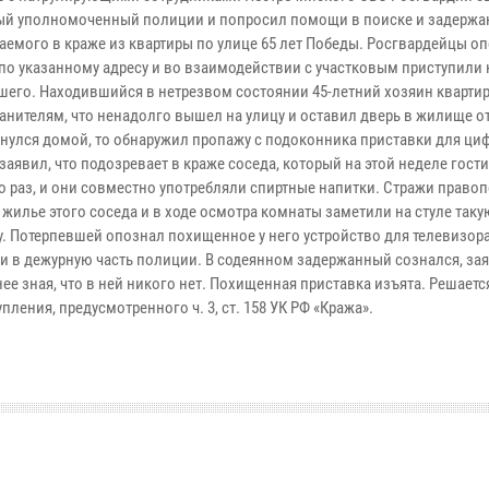
ый уполномоченный полиции и попросил помощи в поиске и задержа
аемого в краже из квартиры по улице 65 лет Победы. Росгвардейцы о
по указанному адресу и во взаимодействии с участковым приступили 
шего. Находившийся в нетрезвом состоянии 45-летний хозяин кварти
анителям, что ненадолго вышел на улицу и оставил дверь в жилище от
рнулся домой, то обнаружил пропажу с подоконника приставки для ци
аявил, что подозревает в краже соседа, который на этой неделе гости
о раз, и они совместно употребляли спиртные напитки. Стражи право
жилье этого соседа и в ходе осмотра комнаты заметили на стуле таку
у. Потерпевшей опознал похищенное у него устройство для телевизора
и в дежурную часть полиции. В содеянном задержанный сознался, зая
ее зная, что в ней никого нет. Похищенная приставка изъята. Решаетс
ления, предусмотренного ч. 3, ст. 158 УК РФ «Кража».