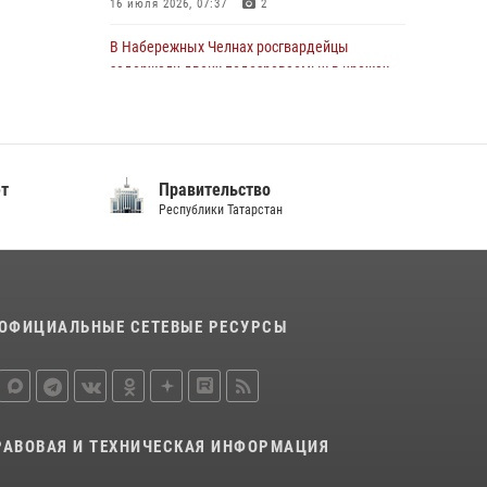
16 июля 2026, 07:37
2
22 июля 2026, 07:41
6
В Набережных Челнах росгвардейцы
задержали двоих подозреваемых в кражах
из сетевых магазинов
17 июля 2026, 05:55
Сотрудник вневедомственной охраны
ет
Правительство
Росгвардии поделился секретами своего
Республики Татарстан
семейного счастья
08 июля 2026, 07:48
4
В казанском полку Росгвардии состоялся
концерт певицы Кристины Соколовской
ОФИЦИАЛЬНЫЕ СЕТЕВЫЕ РЕСУРСЫ
23 июля 2026, 10:22
2
Росгвардейцы рассказали казанцам о
карьерных возможностях в силовом
ведомстве
РАВОВАЯ И ТЕХНИЧЕСКАЯ ИНФОРМАЦИЯ
14 июля 2026, 12:39
1