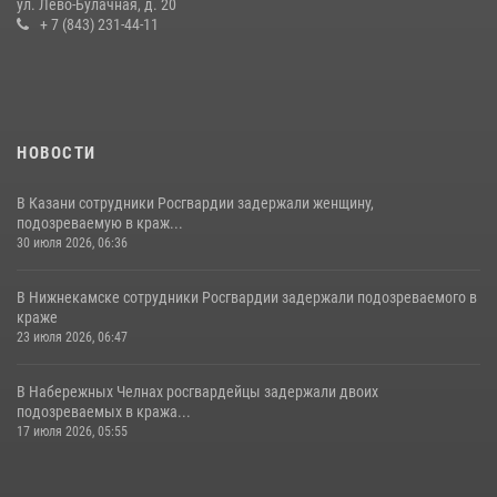
ул. Лево-Булачная, д. 20
28 июля 2026, 09:38
4
+ 7 (843) 231-44-11
НОВОСТИ
В Казани сотрудники Росгвардии задержали женщину,
подозреваемую в краж...
30 июля 2026, 06:36
В Нижнекамске сотрудники Росгвардии задержали подозреваемого в
краже
23 июля 2026, 06:47
В Набережных Челнах росгвардейцы задержали двоих
подозреваемых в кража...
17 июля 2026, 05:55