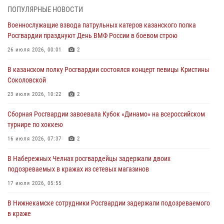
Татарстанские росгвардейцы завоевали «бронзу» в окружном этапе
ПОПУЛЯРНЫЕ НОВОСТИ
конкурса профессионального мастерства
Военнослужащие взвода патрульных катеров казанского полка
24 июля 2026, 15:05
4
Росгвардии празднуют День ВМФ России в боевом строю
В казанском полку Росгвардии состоялся концерт певицы Кристины
26 июля 2026, 00:01
2
Соколовской
В казанском полку Росгвардии состоялся концерт певицы Кристины
23 июля 2026, 10:22
2
Соколовской
В Нижнекамске сотрудники Росгвардии задержали подозреваемого
23 июля 2026, 10:22
2
в краже
Сборная Росгвардии завоевала Кубок «Динамо» на всероссийском
23 июля 2026, 06:47
турнире по хоккею
В Казани Росгвардия приняла участие в обеспечении безопасности
16 июля 2026, 07:37
2
крестного хода и освящения храма
В Набережных Челнах росгвардейцы задержали двоих
22 июля 2026, 07:41
6
подозреваемых в кражах из сетевых магазинов
17 июля 2026, 05:55
В Нижнекамске сотрудники Росгвардии задержали подозреваемого
в краже