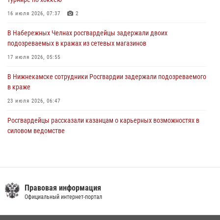
В Казани Росгвардия приняла участие в обеспечении безопасности
16 июля 2026, 07:37
2
крестного хода и освящения храма
В Набережных Челнах росгвардейцы задержали двоих
22 июля 2026, 07:41
6
подозреваемых в кражах из сетевых магазинов
17 июля 2026, 05:55
В Нижнекамске сотрудники Росгвардии задержали подозреваемого
в краже
23 июля 2026, 06:47
Росгвардейцы рассказали казанцам о карьерных возможностях в
силовом ведомстве
14 июля 2026, 12:39
1
В Нижнекамске сотрудники Росгвардии задержали подозреваемого
в краже из магазина
Правовая информация
10 июля 2026, 12:50
Официальный интернет-портал
15 июля отмечается День образования подразделений связи
Росгвардии