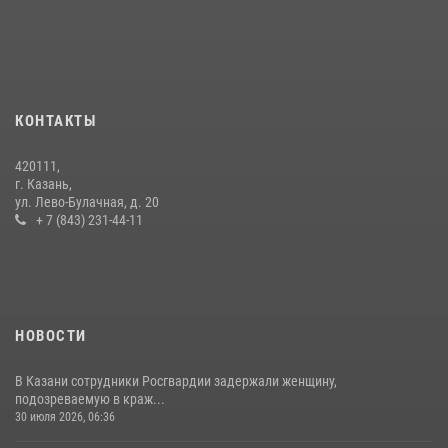
15 июля 2026, 08:41
В День крещения Руси военнослужащие Росгвардии посетили
праздничное богослужение
28 июля 2026, 09:38
4
КОНТАКТЫ
В Казани Росгвардия приняла участие в обеспечении безопасности
420111,
крестного хода и освящения храма
г. Казань,
ул. Лево-Булачная, д. 20
22 июля 2026, 07:41
6
+ 7 (843) 231-44-11
НОВОСТИ
В Казани сотрудники Росгвардии задержали женщину,
подозреваемую в краж...
30 июля 2026, 06:36