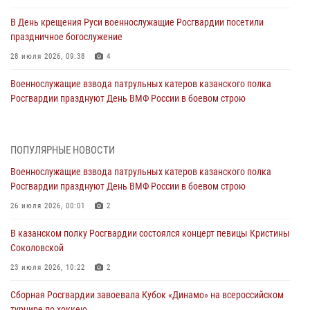
В День крещения Руси военнослужащие Росгвардии посетили
праздничное богослужение
28 июля 2026, 09:38
4
Военнослужащие взвода патрульных катеров казанского полка
Росгвардии празднуют День ВМФ России в боевом строю
26 июля 2026, 00:01
2
Татарстанские росгвардейцы завоевали «бронзу» в окружном этапе
ПОПУЛЯРНЫЕ НОВОСТИ
конкурса профессионального мастерства
Военнослужащие взвода патрульных катеров казанского полка
24 июля 2026, 15:05
4
Росгвардии празднуют День ВМФ России в боевом строю
В казанском полку Росгвардии состоялся концерт певицы Кристины
26 июля 2026, 00:01
2
Соколовской
В казанском полку Росгвардии состоялся концерт певицы Кристины
23 июля 2026, 10:22
2
Соколовской
В Нижнекамске сотрудники Росгвардии задержали подозреваемого
23 июля 2026, 10:22
2
в краже
Сборная Росгвардии завоевала Кубок «Динамо» на всероссийском
23 июля 2026, 06:47
турнире по хоккею