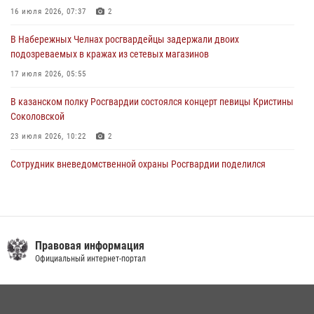
крестного хода и освящения храма
16 июля 2026, 07:37
2
22 июля 2026, 07:41
6
В Набережных Челнах росгвардейцы задержали двоих
подозреваемых в кражах из сетевых магазинов
17 июля 2026, 05:55
В казанском полку Росгвардии состоялся концерт певицы Кристины
Соколовской
23 июля 2026, 10:22
2
Сотрудник вневедомственной охраны Росгвардии поделился
секретами своего семейного счастья
08 июля 2026, 07:48
4
Росгвардейцы рассказали казанцам о карьерных возможностях в
силовом ведомстве
Правовая информация
Официальный интернет-портал
14 июля 2026, 12:39
1
В Нижнекамске сотрудники Росгвардии задержали подозреваемого
в краже