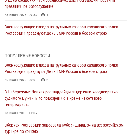
В День крещения Руси военнослужащие Росгвардии посетили
праздничное богослужение
28 июля 2026, 09:38
4
Военнослужащие взвода патрульных катеров казанского полка
Росгвардии празднуют День ВМФ России в боевом строю
26 июля 2026, 00:01
2
Татарстанские росгвардейцы завоевали «бронзу» в окружном этапе
ПОПУЛЯРНЫЕ НОВОСТИ
конкурса профессионального мастерства
Военнослужащие взвода патрульных катеров казанского полка
24 июля 2026, 15:05
4
Росгвардии празднуют День ВМФ России в боевом строю
В казанском полку Росгвардии состоялся концерт певицы Кристины
26 июля 2026, 00:01
2
Соколовской
В Набережных Челнах росгвардейцы задержали неоднократно
23 июля 2026, 10:22
2
судимого мужчину по подозрению в краже из сетевого
гипермаркета
В Нижнекамске сотрудники Росгвардии задержали подозреваемого
в краже
08 июля 2026, 11:05
23 июля 2026, 06:47
Сборная Росгвардии завоевала Кубок «Динамо» на всероссийском
турнире по хоккею
В Казани Росгвардия приняла участие в обеспечении безопасности