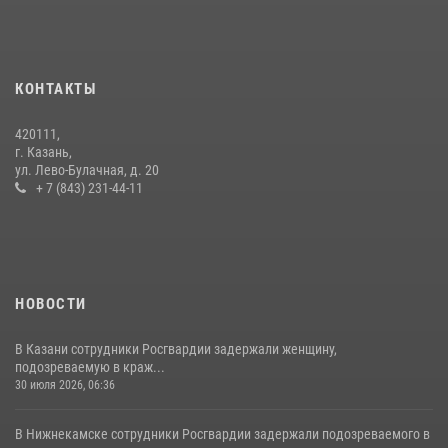
23 июля 2026, 06:47
15 июля отмечается День образования подразделений связи
Росгвардии
КОНТАКТЫ
15 июля 2026, 08:41
420111,
В Нижнекамске сотрудники Росгвардии задержали подозреваемого
г. Казань,
в краже из магазина
ул. Лево-Булачная, д. 20
+ 7 (843) 231-44-11
10 июля 2026, 12:50
НОВОСТИ
В Казани сотрудники Росгвардии задержали женщину,
подозреваемую в краж...
30 июля 2026, 06:36
В Нижнекамске сотрудники Росгвардии задержали подозреваемого в