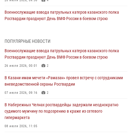
28 июля 2026, 09:38
4
Военнослужащие взвода патрульных катеров казанского полка
Росгвардии празднуют День ВМФ России в боевом строю
26 июля 2026, 00:01
2
Татарстанские росгвардейцы завоевали «бронзу» в окружном этапе
ПОПУЛЯРНЫЕ НОВОСТИ
конкурса профессионального мастерства
Военнослужащие взвода патрульных катеров казанского полка
24 июля 2026, 15:05
4
Росгвардии празднуют День ВМФ России в боевом строю
В казанском полку Росгвардии состоялся концерт певицы Кристины
26 июля 2026, 00:01
2
Соколовской
В Казани имам мечети «Рамазан» провел встречу с сотрудниками
23 июля 2026, 10:22
2
вневедомственной охраны Росгвардии
В Нижнекамске сотрудники Росгвардии задержали подозреваемого
07 июля 2026, 09:16
2
в краже
В Набережных Челнах росгвардейцы задержали неоднократно
23 июля 2026, 06:47
судимого мужчину по подозрению в краже из сетевого
гипермаркета
В Казани Росгвардия приняла участие в обеспечении безопасности
крестного хода и освящения храма
08 июля 2026, 11:05
22 июля 2026, 07:41
6