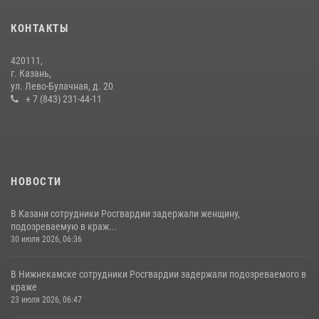
Росгвардейцы рассказали казанцам о карьерных возможностях в
силовом ведомстве
КОНТАКТЫ
14 июля 2026, 12:39
1
420111,
15 июля отмечается День образования подразделений связи
г. Казань,
Росгвардии
ул. Лево-Булачная, д. 20
+ 7 (843) 231-44-11
15 июля 2026, 08:41
НОВОСТИ
В Казани сотрудники Росгвардии задержали женщину,
подозреваемую в краж...
30 июля 2026, 06:36
В Нижнекамске сотрудники Росгвардии задержали подозреваемого в
краже
23 июля 2026, 06:47