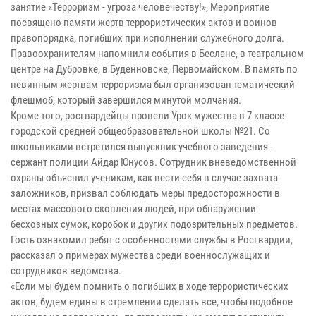
занятие «Терроризм - угроза человечеству!», Мероприятие
посвящено памяти жертв террористических актов и воинов
правопорядка, погибших при исполнении служебного долга.
Правоохранителям напомнили события в Беслане, в театральном
центре на Дубровке, в Буденновске, Первомайском. В память по
невинным жертвам терроризма был организован тематический
флешмоб, который завершился минутой молчания.
Кроме того, росгвардейцы провели Урок мужества в 7 классе
городской средней общеобразовательной школы №21. Со
школьниками встретился выпускник учебного заведения -
сержант полиции Айдар Юнусов. Сотрудник вневедомственной
охраны объяснил ученикам, как вести себя в случае захвата
заложников, призвал соблюдать меры предосторожности в
местах массового скопления людей, при обнаружении
бесхозных сумок, коробок и других подозрительных предметов.
Гость ознакомил ребят с особенностями службы в Росгвардии,
рассказал о примерах мужества среди военнослужащих и
сотрудников ведомства.
«Если мы будем помнить о погибших в ходе террористических
актов, будем едины в стремлении сделать все, чтобы подобное