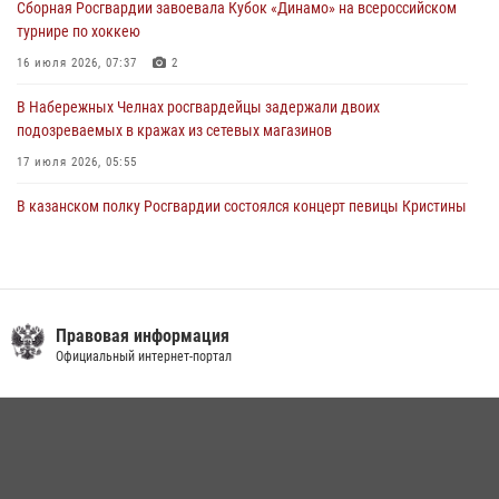
Сборная Росгвардии завоевала Кубок «Динамо» на всероссийском
турнире по хоккею
16 июля 2026, 07:37
2
В Набережных Челнах росгвардейцы задержали двоих
подозреваемых в кражах из сетевых магазинов
17 июля 2026, 05:55
В казанском полку Росгвардии состоялся концерт певицы Кристины
Соколовской
23 июля 2026, 10:22
2
Сотрудник вневедомственной охраны Росгвардии поделился
секретами своего семейного счастья
Правовая информация
Официальный интернет-портал
08 июля 2026, 07:48
4
В Нижнекамске сотрудники Росгвардии задержали подозреваемого
в краже
23 июля 2026, 06:47