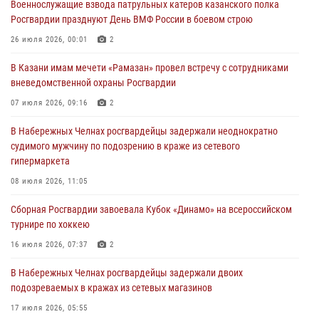
Военнослужащие взвода патрульных катеров казанского полка
24 июля 2026, 15:05
4
Росгвардии празднуют День ВМФ России в боевом строю
В казанском полку Росгвардии состоялся концерт певицы Кристины
26 июля 2026, 00:01
2
Соколовской
В Казани имам мечети «Рамазан» провел встречу с сотрудниками
23 июля 2026, 10:22
2
вневедомственной охраны Росгвардии
В Нижнекамске сотрудники Росгвардии задержали подозреваемого
07 июля 2026, 09:16
2
в краже
В Набережных Челнах росгвардейцы задержали неоднократно
23 июля 2026, 06:47
судимого мужчину по подозрению в краже из сетевого
гипермаркета
В Казани Росгвардия приняла участие в обеспечении безопасности
крестного хода и освящения храма
08 июля 2026, 11:05
22 июля 2026, 07:41
6
Сборная Росгвардии завоевала Кубок «Динамо» на всероссийском
турнире по хоккею
16 июля 2026, 07:37
2
В Набережных Челнах росгвардейцы задержали двоих
подозреваемых в кражах из сетевых магазинов
17 июля 2026, 05:55