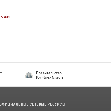
22 июля 2026, 07:41
6
В День крещения Руси военнослужащие
ующая →
Росгвардии посетили праздничное
богослужение
28 июля 2026, 09:38
4
ет
Правительство
Республики Татарстан
ОФИЦИАЛЬНЫЕ СЕТЕВЫЕ РЕСУРСЫ