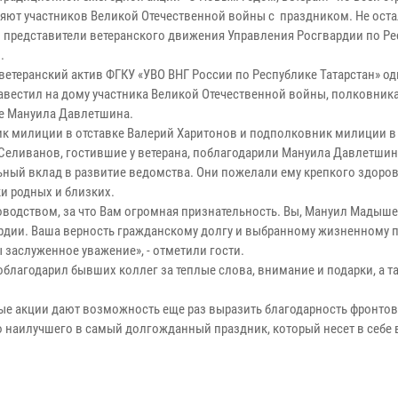
яют участников Великой Отечественной войны с праздником. Не оста
и представители ветеранского движения Управления Росгвардии по Р
.
 ветеранский актив ФГКУ «УВО ВНГ России по Республике Татарстан» о
авестил на дому участника Великой Отечественной войны, полковник
ке Мануила Давлетшина.
к милиции в отставке Валерий Харитонов и подполковник милиции в 
Селиванов, гостившие у ветерана, поблагодарили Мануила Давлетшин
ьный вклад в развитие ведомства. Они пожелали ему крепкого здоров
и родных и близких.
водством, за что Вам огромная признательность. Вы, Мануил Мадыше
рдии. Ваша верность гражданскому долгу и выбранному жизненному п
заслуженное уважение», - отметили гости.
облагодарил бывших коллег за теплые слова, внимание и подарки, а т
ые акции дают возможность еще раз выразить благодарность фронто
 наилучшего в самый долгожданный праздник, который несет в себе 