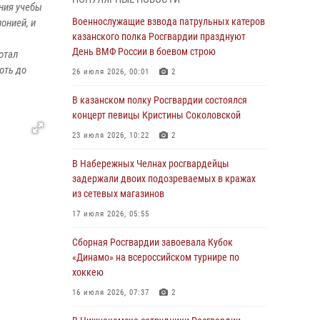
Военнослужащие взвода патрульных катеров
ния учебы
казанского полка Росгвардии празднуют
Военнослужащие взвода патрульных катеров
онией, и
День ВМФ России в боевом строю
казанского полка Росгвардии празднуют
День ВМФ России в боевом строю
отал
26 июля 2026, 00:01
2
оть до
26 июля 2026, 00:01
2
Татарстанские росгвардейцы завоевали
«бронзу» в окружном этапе конкурса
В казанском полку Росгвардии состоялся
профессионального мастерства
концерт певицы Кристины Соколовской
24 июля 2026, 15:05
4
23 июля 2026, 10:22
2
В казанском полку Росгвардии состоялся
В Набережных Челнах росгвардейцы
концерт певицы Кристины Соколовской
задержали двоих подозреваемых в кражах
из сетевых магазинов
23 июля 2026, 10:22
2
17 июля 2026, 05:55
В Нижнекамске сотрудники Росгвардии
задержали подозреваемого в краже
Сборная Росгвардии завоевала Кубок
«Динамо» на всероссийском турнире по
23 июля 2026, 06:47
хоккею
В Казани Росгвардия приняла участие в
16 июля 2026, 07:37
2
обеспечении безопасности крестного хода и
освящения храма