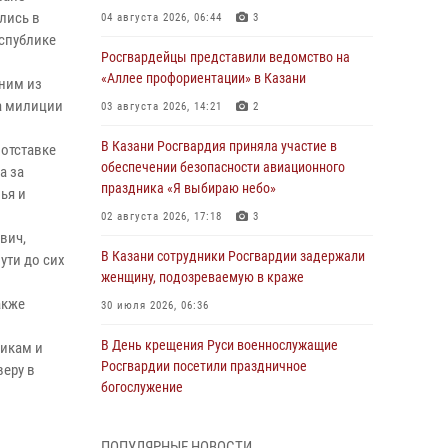
лись в
04 августа 2026, 06:44
3
еспублике
Росгвардейцы представили ведомство на
«Аллее профориентации» в Казани
дним из
а милиции
03 августа 2026, 14:21
2
В Казани Росгвардия приняла участие в
отставке
обеспечении безопасности авиационного
а за
праздника «Я выбираю небо»
ья и
02 августа 2026, 17:18
3
вич,
В Казани сотрудники Росгвардии задержали
ути до сих
женщину, подозреваемую в краже
акже
30 июля 2026, 06:36
В День крещения Руси военнослужащие
викам и
Росгвардии посетили праздничное
веру в
богослужение
28 июля 2026, 09:38
4
ПОПУЛЯРНЫЕ НОВОСТИ