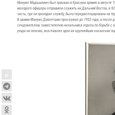
Мануил Мадышевич был призван в Красную армию в августе 19
молодого офицера отправили служить на Дальний Восток, в 927
часть, где он проходил службу, была передислоцирована на те
В армии Мануил Давлетшин прослужил до 1952 года, а после 
следователем, заместителем начальника отдела по борьбе с х
ухода на пенсию, возглавлял одно из крупнейших казанских 