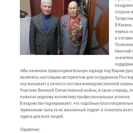
поздравл
стороне 
Татарстан
В Казани
первых н
в отстав
Полковни
Николай 
значител
поддержк
«Мы начинали правоохранительную карьеру под Вашим руко
являетесь настоящим авторитетом для сотрудников Росгва
пор вызывает у личного состава вневедомственной охраны 
Участник Великой Отечественной войны, в свою очередь, п
пожелал родному коллективу профессиональных успехов.
В ведомстве подчеркивают, что подобные благотворительн
труженикам тыла за их жизненный подвиг и пожелать всего
чудеса для всех людей.
Справочно: