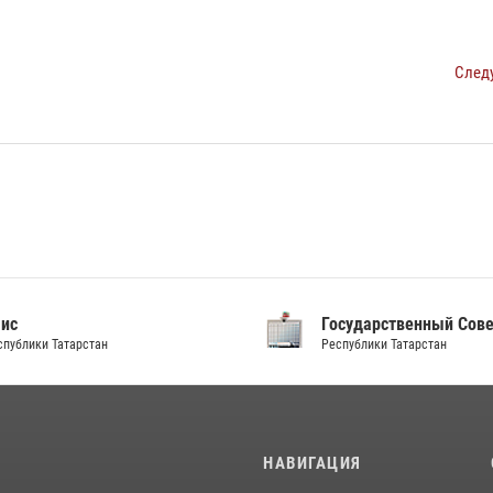
След
аис
Государственный Сов
спублики Татарстан
Республики Татарстан
И
НАВИГАЦИЯ