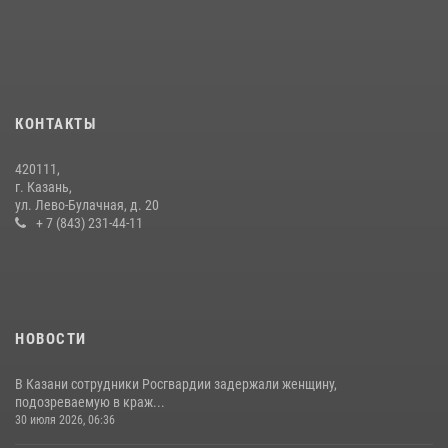
10 июля 2026, 12:50
В День крещения Руси военнослужащие Росгвардии посетили
праздничное богослужение
28 июля 2026, 09:38
4
КОНТАКТЫ
15 июля отмечается День образования подразделений связи
420111,
Росгвардии
г. Казань,
ул. Лево-Булачная, д. 20
15 июля 2026, 08:41
+ 7 (843) 231-44-11
НОВОСТИ
В Казани сотрудники Росгвардии задержали женщину,
подозреваемую в краж...
30 июля 2026, 06:36