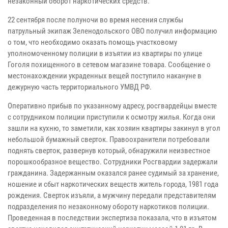
незаконный оборот наркотических средств.
22 сентября после полуночи во время несения службы
патрульный экипаж Зеленодольского ОВО получил информацию
о том, что необходимо оказать помощь участковому
уполномоченному полиции в изъятии из квартиры по улице
Гоголя похищенного в сетевом магазине товара. Сообщение о
местонахождении украденных вещей поступило накануне в
дежурную часть территориального УМВД РФ.
Оперативно прибыв по указанному адресу, росгвардейцы вместе
с сотрудником полиции приступили к осмотру жилья. Когда они
зашли на кухню, то заметили, как хозяин квартиры закинул в угол
небольшой бумажный сверток. Правоохранители потребовали
поднять сверток, развернув который, обнаружили неизвестное
порошкообразное вещество. Сотрудники Росгвардии задержали
гражданина. Задержанным оказался ранее судимый за хранение,
ношение и сбыт наркотических веществ житель города, 1981 года
рождения. Сверток изъяли, а мужчину передали представителям
подразделения по незаконному обороту наркотиков полиции.
Проведенная в последствии экспертиза показала, что в изъятом