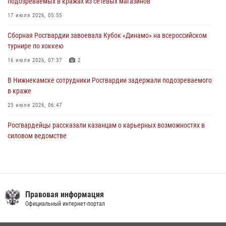
подозреваемых в кражах из сетевых магазинов
В Казани Росгвардия приняла участие в обеспечении безопасности
17 июля 2026, 05:55
крестного хода и освящения храма
Сборная Росгвардии завоевала Кубок «Динамо» на всероссийском
22 июля 2026, 07:41
6
турнире по хоккею
16 июля 2026, 07:37
2
В Нижнекамске сотрудники Росгвардии задержали подозреваемого
в краже
23 июля 2026, 06:47
Росгвардейцы рассказали казанцам о карьерных возможностях в
силовом ведомстве
14 июля 2026, 12:39
1
В Казани Росгвардия приняла участие в обеспечении безопасности
крестного хода и освящения храма
Правовая информация
22 июля 2026, 07:41
6
Официальный интернет-портал
В Нижнекамске сотрудники Росгвардии задержали подозреваемого
в краже из магазина