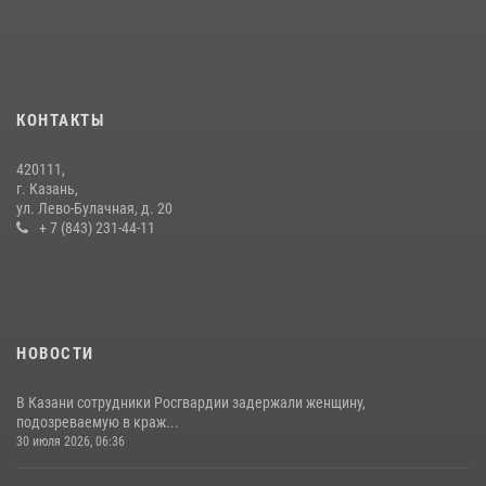
секретами своего семейного счастья
08 июля 2026, 07:48
4
15 июля отмечается День образования подразделений связи
Росгвардии
КОНТАКТЫ
15 июля 2026, 08:41
420111,
В Казани Росгвардия приняла участие в обеспечении безопасности
г. Казань,
крестного хода и освящения храма
ул. Лево-Булачная, д. 20
+ 7 (843) 231-44-11
22 июля 2026, 07:41
6
НОВОСТИ
В Казани сотрудники Росгвардии задержали женщину,
подозреваемую в краж...
30 июля 2026, 06:36