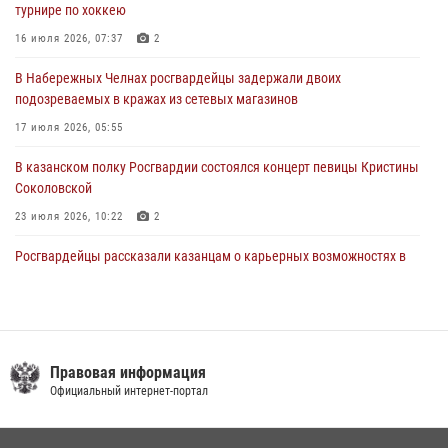
турнире по хоккею
В Казани Росгвардия приняла участие в обеспечении безопасности
крестного хода и освящения храма
16 июля 2026, 07:37
2
22 июля 2026, 07:41
6
В Набережных Челнах росгвардейцы задержали двоих
подозреваемых в кражах из сетевых магазинов
17 июля 2026, 05:55
В казанском полку Росгвардии состоялся концерт певицы Кристины
Соколовской
23 июля 2026, 10:22
2
Росгвардейцы рассказали казанцам о карьерных возможностях в
силовом ведомстве
14 июля 2026, 12:39
1
В Нижнекамске сотрудники Росгвардии задержали подозреваемого
в краже
Правовая информация
Официальный интернет-портал
23 июля 2026, 06:47
Сотрудник вневедомственной охраны Росгвардии поделился