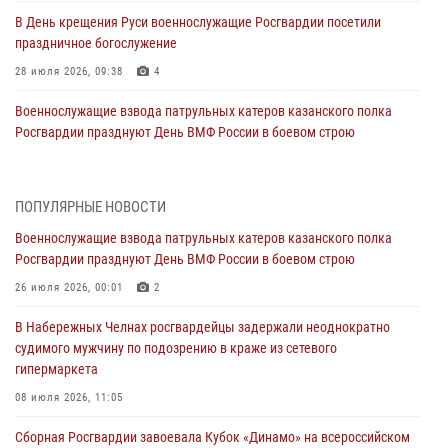
В День крещения Руси военнослужащие Росгвардии посетили
праздничное богослужение
28 июля 2026, 09:38
4
Военнослужащие взвода патрульных катеров казанского полка
Росгвардии празднуют День ВМФ России в боевом строю
26 июля 2026, 00:01
2
Татарстанские росгвардейцы завоевали «бронзу» в окружном этапе
ПОПУЛЯРНЫЕ НОВОСТИ
конкурса профессионального мастерства
Военнослужащие взвода патрульных катеров казанского полка
24 июля 2026, 15:05
4
Росгвардии празднуют День ВМФ России в боевом строю
В казанском полку Росгвардии состоялся концерт певицы Кристины
26 июля 2026, 00:01
2
Соколовской
В Набережных Челнах росгвардейцы задержали неоднократно
23 июля 2026, 10:22
2
судимого мужчину по подозрению в краже из сетевого
гипермаркета
В Нижнекамске сотрудники Росгвардии задержали подозреваемого
в краже
08 июля 2026, 11:05
23 июля 2026, 06:47
Сборная Росгвардии завоевала Кубок «Динамо» на всероссийском