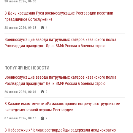
30 июля 2026, 06:36
В День крещения Руси военнослужащие Росгвардии посетили
праздничное богослужение
28 июля 2026, 09:38
4
Военнослужащие взвода патрульных катеров казанского полка
Росгвардии празднуют День ВМФ России в боевом строю
26 июля 2026, 00:01
2
Татарстанские росгвардейцы завоевали «бронзу» в окружном этапе
ПОПУЛЯРНЫЕ НОВОСТИ
конкурса профессионального мастерства
Военнослужащие взвода патрульных катеров казанского полка
24 июля 2026, 15:05
4
Росгвардии празднуют День ВМФ России в боевом строю
В казанском полку Росгвардии состоялся концерт певицы Кристины
26 июля 2026, 00:01
2
Соколовской
В Казани имам мечети «Рамазан» провел встречу с сотрудниками
23 июля 2026, 10:22
2
вневедомственной охраны Росгвардии
В Нижнекамске сотрудники Росгвардии задержали подозреваемого
07 июля 2026, 09:16
2
в краже
В Набережных Челнах росгвардейцы задержали неоднократно