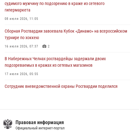
23 июля 2026, 06:47
судимого мужчину по подозрению в краже из сетевого
гипермаркета
В Казани Росгвардия приняла участие в обеспечении безопасности
крестного хода и освящения храма
08 июля 2026, 11:05
22 июля 2026, 07:41
6
Сборная Росгвардии завоевала Кубок «Динамо» на всероссийском
турнире по хоккею
16 июля 2026, 07:37
2
В Набережных Челнах росгвардейцы задержали двоих
подозреваемых в кражах из сетевых магазинов
17 июля 2026, 05:55
Сотрудник вневедомственной охраны Росгвардии поделился
секретами своего семейного счастья
08 июля 2026, 07:48
4
В казанском полку Росгвардии состоялся концерт певицы Кристины
Соколовской
Правовая информация
Официальный интернет-портал
23 июля 2026, 10:22
2