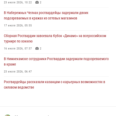
В Нижнекамске сотрудники Росгвардии задержали подозреваемого
23 июля 2026, 10:22
2
в краже
В Набережных Челнах росгвардейцы задержали двоих
23 июля 2026, 06:47
подозреваемых в кражах из сетевых магазинов
В Казани Росгвардия приняла участие в обеспечении безопасности
17 июля 2026, 05:55
крестного хода и освящения храма
Сборная Росгвардии завоевала Кубок «Динамо» на всероссийском
22 июля 2026, 07:41
6
турнире по хоккею
16 июля 2026, 07:37
2
В Нижнекамске сотрудники Росгвардии задержали подозреваемого
в краже
23 июля 2026, 06:47
Росгвардейцы рассказали казанцам о карьерных возможностях в
силовом ведомстве
14 июля 2026, 12:39
1
15 июля отмечается День образования подразделений связи
Росгвардии