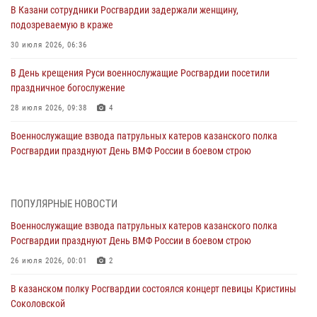
В Казани сотрудники Росгвардии задержали женщину,
подозреваемую в краже
30 июля 2026, 06:36
В День крещения Руси военнослужащие Росгвардии посетили
праздничное богослужение
28 июля 2026, 09:38
4
Военнослужащие взвода патрульных катеров казанского полка
Росгвардии празднуют День ВМФ России в боевом строю
26 июля 2026, 00:01
2
Татарстанские росгвардейцы завоевали «бронзу» в окружном этапе
ПОПУЛЯРНЫЕ НОВОСТИ
конкурса профессионального мастерства
Военнослужащие взвода патрульных катеров казанского полка
24 июля 2026, 15:05
4
Росгвардии празднуют День ВМФ России в боевом строю
В казанском полку Росгвардии состоялся концерт певицы Кристины
26 июля 2026, 00:01
2
Соколовской
В казанском полку Росгвардии состоялся концерт певицы Кристины
23 июля 2026, 10:22
2
Соколовской