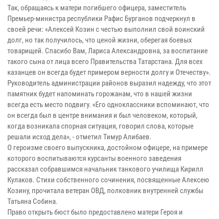
Так, обращаясь к матери погибшего офицера, заместитель
Премьер-министра республики Рафис Бурганов подчеркнул в
своей речи: «Алексей Козин с честью выполнил свой воинский
долг, но так получилось, что ценой жизни, оберегая боевых
товарищей. Спасибо Вам, Лариса Александровна, за воспитание
такого сына от лица всего Правительства Татарстана. Для всех
казанцев он всегда будет примером верности долгу и Отечеству».
Руководитель администрации районов выразил надежду, что этот
памятник будет напоминать горожанам, что в нашей жизни
всегда есть место подвигу.
«Его одноклассники вспоминают, что
он всегда был в центре внимания и был человеком, который,
когда возникала спорная ситуация, говорил слова, которые
решали исход дела», - отметил Тимур Алибаев.
О героизме своего выпускника, достойном офицере,
на примере
которого воспитываются курсанты военного заведения
рассказал собравшимся начальник танкового училища Кирилл
Кулаков. Стихи собственного сочинения, посвященные Алексею
Козину, прочитала ветеран ОВД, полковник внутренней службы
Татьяна Собина.
Право открыть бюст было предоставлено матери Героя и