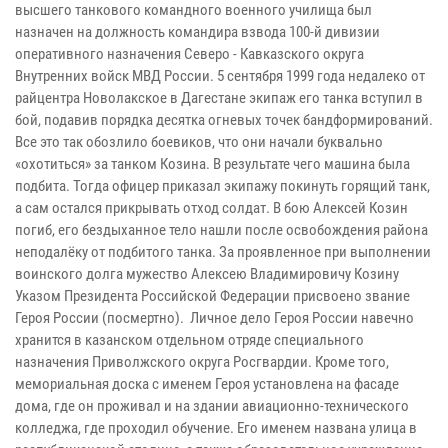
высшего танкового командного военного училища был
назначен на должность командира взвода 100-й дивизии
оперативного назначения Северо - Кавказского округа
Внутренних войск МВД России. 5 сентября 1999 года недалеко от
райцентра Новолакское в Дагестане экипаж его танка вступил в
бой, подавив порядка десятка огневых точек бандформирований.
Все это так обозлило боевиков, что они начали буквально
«охотиться» за танком Козина. В результате чего машина была
подбита. Тогда офицер приказал экипажу покинуть горящий танк,
а сам остался прикрывать отход солдат. В бою Алексей Козин
погиб, его бездыханное тело нашли после освобождения района
неподалёку от подбитого танка.
За проявленное при выполнении
воинского долга мужество Алексею Владимировичу Козину
Указом Президента Российской Федерации присвоено звание
Героя России (посмертно). Личное дело Героя России навечно
хранится в казанском отдельном отряде специального
назначения Приволжского округа Росгвардии. Кроме того,
мемориальная доска с именем Героя установлена на фасаде
дома, где он проживал и на здании авиационно-технического
колледжа, где проходил обучение. Его именем названа улица в