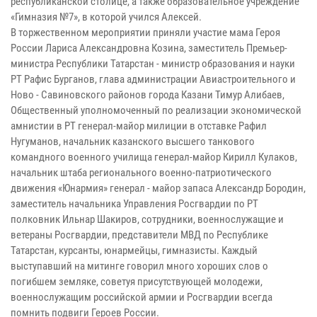
республиканской столице, а также образовательное учреждение
«Гимназия №7», в которой учился Алексей.
В торжественном мероприятии приняли участие мама Героя
России Лариса Александровна Козина, заместитель Премьер-
министра Республики Татарстан - министр образования и науки
РТ Рафис Бурганов,
глава администрации Авиастроительного и
Ново - Савиновского районов города Казани Тимур Алибаев,
Общественный уполномоченный по реализации экономической
амнистии в РТ генерал-майор милиции в отставке Рафил
Нугуманов, начальник казанского высшего танкового
командного военного училища генерал-майор Кирилл Кулаков,
начальник штаба регионального военно-патриотического
движения «Юнармия» генерал - майор запаса Александр Бородин,
заместитель начальника Управления Росгвардии по РТ
полковник Ильнар Шакиров, сотрудники, военнослужащие и
ветераны Росгвардии, представители МВД по Республике
Татарстан, курсанты, юнармейцы, гимназисты. Каждый
выступавший на митинге говорил много хороших слов о
погибшем земляке, советуя присутствующей молодежи,
военнослужащим российской армии и Росгвардии всегда
помнить подвиги Героев России.