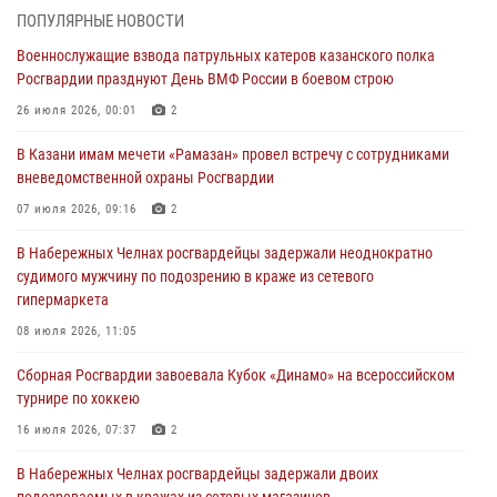
Татарстанские росгвардейцы завоевали «бронзу» в окружном этапе
ПОПУЛЯРНЫЕ НОВОСТИ
конкурса профессионального мастерства
Военнослужащие взвода патрульных катеров казанского полка
24 июля 2026, 15:05
4
Росгвардии празднуют День ВМФ России в боевом строю
В казанском полку Росгвардии состоялся концерт певицы Кристины
26 июля 2026, 00:01
2
Соколовской
В Казани имам мечети «Рамазан» провел встречу с сотрудниками
23 июля 2026, 10:22
2
вневедомственной охраны Росгвардии
В Нижнекамске сотрудники Росгвардии задержали подозреваемого
07 июля 2026, 09:16
2
в краже
В Набережных Челнах росгвардейцы задержали неоднократно
23 июля 2026, 06:47
судимого мужчину по подозрению в краже из сетевого
гипермаркета
В Казани Росгвардия приняла участие в обеспечении безопасности
крестного хода и освящения храма
08 июля 2026, 11:05
22 июля 2026, 07:41
6
Сборная Росгвардии завоевала Кубок «Динамо» на всероссийском
турнире по хоккею
16 июля 2026, 07:37
2
В Набережных Челнах росгвардейцы задержали двоих
подозреваемых в кражах из сетевых магазинов