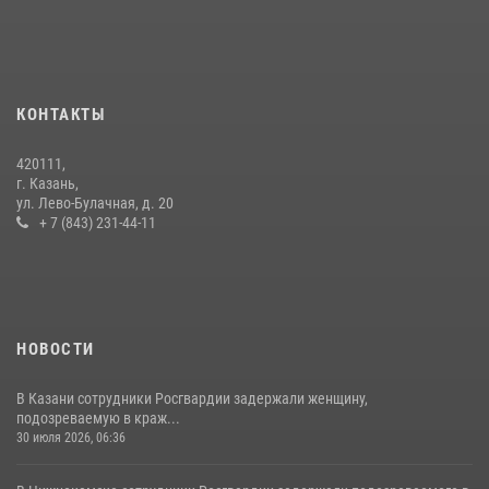
15 июля 2026, 08:41
В Нижнекамске сотрудники Росгвардии задержали подозреваемого
в краже из магазина
10 июля 2026, 12:50
КОНТАКТЫ
В День крещения Руси военнослужащие Росгвардии посетили
420111,
праздничное богослужение
г. Казань,
ул. Лево-Булачная, д. 20
28 июля 2026, 09:38
4
+ 7 (843) 231-44-11
НОВОСТИ
В Казани сотрудники Росгвардии задержали женщину,
подозреваемую в краж...
30 июля 2026, 06:36