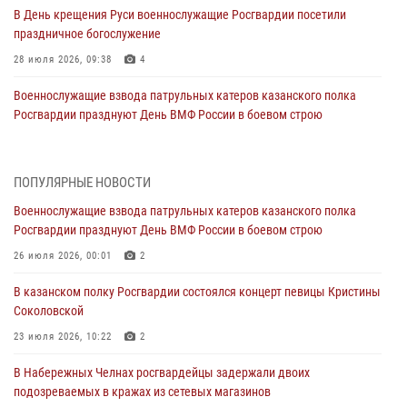
В День крещения Руси военнослужащие Росгвардии посетили
праздничное богослужение
28 июля 2026, 09:38
4
Военнослужащие взвода патрульных катеров казанского полка
Росгвардии празднуют День ВМФ России в боевом строю
26 июля 2026, 00:01
2
Татарстанские росгвардейцы завоевали «бронзу» в окружном этапе
ПОПУЛЯРНЫЕ НОВОСТИ
конкурса профессионального мастерства
Военнослужащие взвода патрульных катеров казанского полка
24 июля 2026, 15:05
4
Росгвардии празднуют День ВМФ России в боевом строю
В казанском полку Росгвардии состоялся концерт певицы Кристины
26 июля 2026, 00:01
2
Соколовской
В казанском полку Росгвардии состоялся концерт певицы Кристины
23 июля 2026, 10:22
2
Соколовской
В Нижнекамске сотрудники Росгвардии задержали подозреваемого
23 июля 2026, 10:22
2
в краже
В Набережных Челнах росгвардейцы задержали двоих
23 июля 2026, 06:47
подозреваемых в кражах из сетевых магазинов