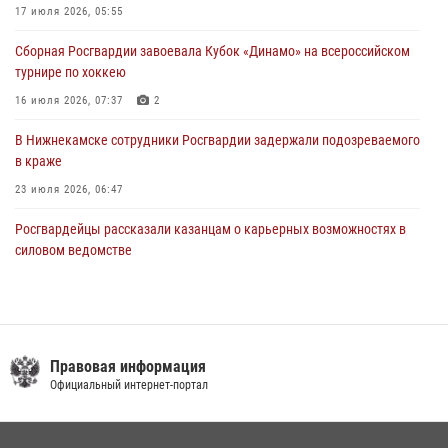
В Казани Росгвардия приняла участие в обеспечении безопасности
17 июля 2026, 05:55
крестного хода и освящения храма
Сборная Росгвардии завоевала Кубок «Динамо» на всероссийском
22 июля 2026, 07:41
6
турнире по хоккею
16 июля 2026, 07:37
2
В Нижнекамске сотрудники Росгвардии задержали подозреваемого
в краже
23 июля 2026, 06:47
Росгвардейцы рассказали казанцам о карьерных возможностях в
силовом ведомстве
14 июля 2026, 12:39
1
В Казани Росгвардия приняла участие в обеспечении безопасности
крестного хода и освящения храма
Правовая информация
22 июля 2026, 07:41
6
Официальный интернет-портал
15 июля отмечается День образования подразделений связи
Росгвардии