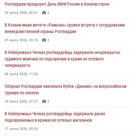
24 июля 2026, 15:05
4
Росгвардии празднуют День ВМФ России в боевом строю
В казанском полку Росгвардии состоялся концерт певицы Кристины
26 июля 2026, 00:01
2
Соколовской
В Казани имам мечети «Рамазан» провел встречу с сотрудниками
23 июля 2026, 10:22
2
вневедомственной охраны Росгвардии
В Нижнекамске сотрудники Росгвардии задержали подозреваемого
07 июля 2026, 09:16
2
в краже
В Набережных Челнах росгвардейцы задержали неоднократно
23 июля 2026, 06:47
судимого мужчину по подозрению в краже из сетевого
гипермаркета
В Казани Росгвардия приняла участие в обеспечении безопасности
крестного хода и освящения храма
08 июля 2026, 11:05
22 июля 2026, 07:41
6
Сборная Росгвардии завоевала Кубок «Динамо» на всероссийском
турнире по хоккею
16 июля 2026, 07:37
2
В Набережных Челнах росгвардейцы задержали двоих
подозреваемых в кражах из сетевых магазинов
17 июля 2026, 05:55