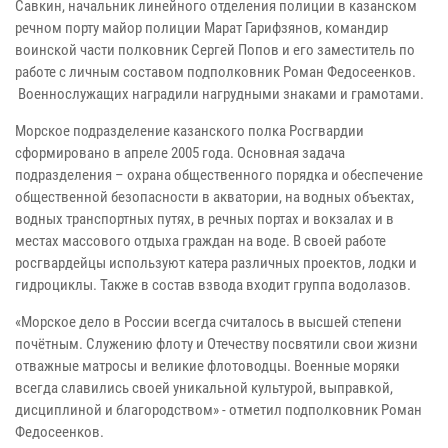
Савкин, начальник линейного отделения полиции в казанском
речном порту майор полиции Марат Гарифзянов, командир
воинской части полковник Сергей Попов и его заместитель по
работе с личным составом подполковник Роман Федосеенков.
Военнослужащих наградили нагрудными знаками и грамотами.
Морское подразделение казанского полка Росгвардии
сформировано в апреле 2005 года. Основная задача
подразделения – охрана общественного порядка и обеспечение
общественной безопасности в акватории, на водных объектах,
водных транспортных путях, в речных портах и вокзалах и в
местах массового отдыха граждан на воде. В своей работе
росгвардейцы используют катера различных проектов, лодки и
гидроциклы. Также в состав взвода входит группа водолазов.
«Морское дело в России всегда считалось в высшей степени
почётным. Служению флоту и Отечеству посвятили свои жизни
отважные матросы и великие флотоводцы. Военные моряки
всегда славились своей уникальной культурой, выправкой,
дисциплиной и благородством» - отметил подполковник Роман
Федосеенков.