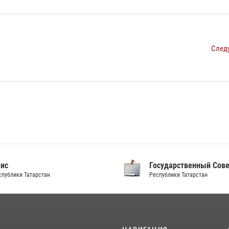
След
аис
Государственный Сов
спублики Татарстан
Республики Татарстан