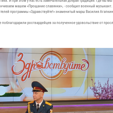
иях. И при этом у нас есть замечательная добрая традиция: где бы мы
канчиваем машем «Прощание славянки», - сообщил военный музыкант.
ителей программы «Здравствуйте!» знаменитый марш Василия Агапкин
е поблагодарили росгвардейцев за полученное удовольствие от про