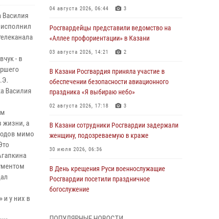
04 августа 2026, 06:44
3
а Василия
и исполнил
Росгвардейцы представили ведомство на
телеканала
«Аллее профориентации» в Казани
03 августа 2026, 14:21
2
чук - в
аршего
В Казани Росгвардия приняла участие в
.Э.
обеспечении безопасности авиационного
а Василия
праздника «Я выбираю небо»
02 августа 2026, 17:18
3
ом
 жизни, а
В Казани сотрудники Росгвардии задержали
оходов мимо
женщину, подозреваемую в краже
Это
30 июля 2026, 06:36
Агапкина
рументом
В День крещения Руси военнослужащие
дал
Росгвардии посетили праздничное
богослужение
и у них в
28 июля 2026, 09:38
4
ПОПУЛЯРНЫЕ НОВОСТИ