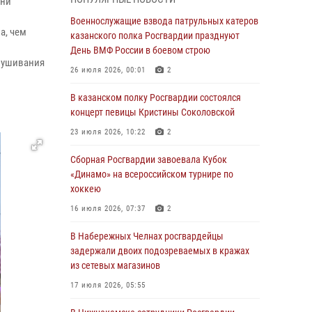
 ни
Военнослужащие взвода патрульных катеров
казанского полка Росгвардии празднуют
Военнослужащие взвода патрульных катеров
а, чем
День ВМФ России в боевом строю
казанского полка Росгвардии празднуют
День ВМФ России в боевом строю
26 июля 2026, 00:01
2
слушивания
26 июля 2026, 00:01
2
Татарстанские росгвардейцы завоевали
«бронзу» в окружном этапе конкурса
В казанском полку Росгвардии состоялся
профессионального мастерства
концерт певицы Кристины Соколовской
24 июля 2026, 15:05
4
23 июля 2026, 10:22
2
В казанском полку Росгвардии состоялся
Сборная Росгвардии завоевала Кубок
концерт певицы Кристины Соколовской
«Динамо» на всероссийском турнире по
хоккею
23 июля 2026, 10:22
2
16 июля 2026, 07:37
2
В Нижнекамске сотрудники Росгвардии
задержали подозреваемого в краже
В Набережных Челнах росгвардейцы
задержали двоих подозреваемых в кражах
23 июля 2026, 06:47
из сетевых магазинов
В Казани Росгвардия приняла участие в
17 июля 2026, 05:55
обеспечении безопасности крестного хода и
освящения храма