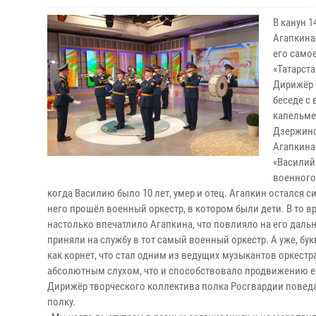
В канун 
Агапкина
его само
«Татарста
Дирижёр о
беседе с
капельме
Дзержинс
Агапкина
«Василий
военного 
когда Василию было 10 лет, умер и отец. Агапкин остался 
него прошёл военный оркестр, в котором были дети. В то 
настолько впечатлило Агапкина, что повлияло на его дал
приняли на службу в тот самый военный оркестр. А уже, б
как корнет, что стал одним из ведущих музыкантов оркест
абсолютным слухом, что и способствовало продвижению ег
Дирижёр творческого коллектива полка Росгвардии поведа
полку.