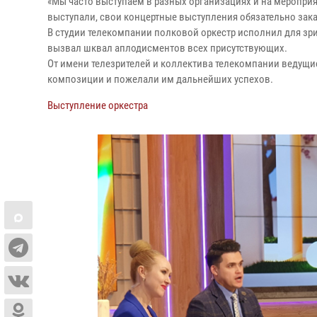
«Мы часто выступаем в разных организациях и на мероприят
выступали, свои концертные выступления обязательно за
В студии телекомпании полковой оркестр исполнил для зр
вызвал шквал аплодисментов всех присутствующих.
От имени телезрителей и коллектива телекомпании ведущи
композиции и пожелали им дальнейших успехов.
Выступление оркестра