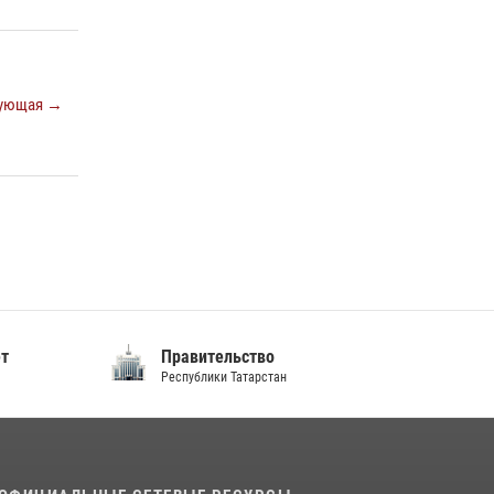
10 июля 2026, 12:50
В День крещения Руси военнослужащие
Росгвардии посетили праздничное
ующая →
богослужение
28 июля 2026, 09:38
4
ет
Правительство
Республики Татарстан