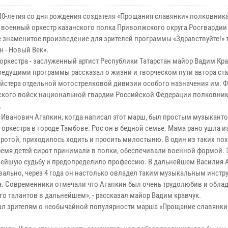
140-летия со дня рождения создателя «Прощания славянки» полковник
 военный оркестр казанского полка Приволжского округа Росгварди
е знаменитое произведение для зрителей программы «Здравствуйте!» 
н - Новый Век».
ркестра - заслуженный артист Республики Татарстан майор Вадим Крав
 ведущими программы рассказал о жизни и творческом пути автора ст
йстера отдельной мотострелковой дивизии особого назначения им. Ф
кого войск национальной гвардии Российской Федерации полковник
.
 Иванович Агапкин, когда написал этот марш, был простым музыкант
оркестра в городе Тамбове. Рос он в бедной семье. Мама рано ушла из
сиротой, приходилось ходить и просить милостыню. В один из таких п
время детей сирот принимали в полки, обеспечивали военной формой. 
ьнейшую судьбу и предопределило профессию. В дальнейшем Василия 
уквально, через 4 года он настолько овладел таким музыкальным инст
ра. Современники отмечали что Агапкин был очень трудолюбив и обла
о талантов в дальнейшем», - рассказал майор Вадим кравчук.
л зрителям о необычайной популярности марша «Прощание славянки» 