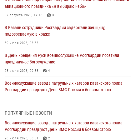
авиационного праздника «Я выбираю небо»
02 августа 2026, 17:18
3
В Казани сотрудники Росгвардии задержали женщину,
подозреваемую в краже
30 июля 2026, 06:36
В День крещения Руси военнослужащие Росгвардии посетили
праздничное богослужение
28 июля 2026, 09:38
4
Военнослужащие взвода патрульных катеров казанского полка
Росгвардии празднуют День ВМФ России в боевом строю
26 июля 2026, 00:01
2
Татарстанские росгвардейцы завоевали «бронзу» в окружном этапе
ПОПУЛЯРНЫЕ НОВОСТИ
конкурса профессионального мастерства
Военнослужащие взвода патрульных катеров казанского полка
24 июля 2026, 15:05
4
Росгвардии празднуют День ВМФ России в боевом строю
В казанском полку Росгвардии состоялся концерт певицы Кристины
26 июля 2026, 00:01
2