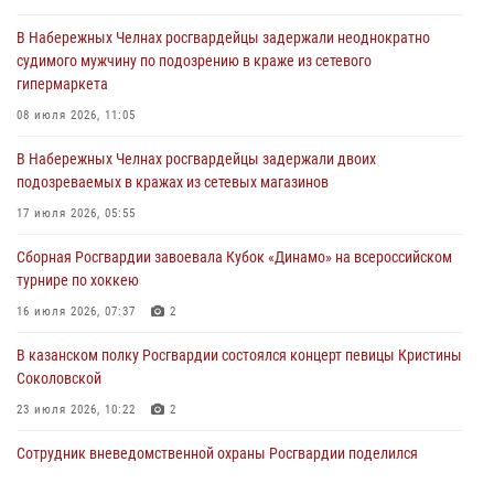
Соколовской
В Набережных Челнах росгвардейцы задержали неоднократно
23 июля 2026, 10:22
2
судимого мужчину по подозрению в краже из сетевого
гипермаркета
В Нижнекамске сотрудники Росгвардии задержали подозреваемого
в краже
08 июля 2026, 11:05
23 июля 2026, 06:47
В Набережных Челнах росгвардейцы задержали двоих
подозреваемых в кражах из сетевых магазинов
В Казани Росгвардия приняла участие в обеспечении безопасности
крестного хода и освящения храма
17 июля 2026, 05:55
22 июля 2026, 07:41
6
Сборная Росгвардии завоевала Кубок «Динамо» на всероссийском
турнире по хоккею
16 июля 2026, 07:37
2
В казанском полку Росгвардии состоялся концерт певицы Кристины
Соколовской
23 июля 2026, 10:22
2
Сотрудник вневедомственной охраны Росгвардии поделился
секретами своего семейного счастья