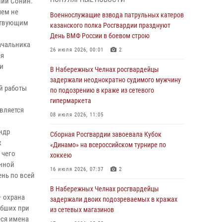
лий Сонин.
Военнослужащие взвода патрульных катеров
чем не
казанского полка Росгвардии празднуют
Военнослужащие взвода патрульных катеров
тствующим
День ВМФ России в боевом строю
казанского полка Росгвардии празднуют
День ВМФ России в боевом строю
26 июля 2026, 00:01
2
ачальника
26 июля 2026, 00:01
2
ся
Татарстанские росгвардейцы завоевали
и
«бронзу» в окружном этапе конкурса
В Набережных Челнах росгвардейцы
профессионального мастерства
задержали неоднократно судимого мужчину
й работы
по подозрению в краже из сетевого
24 июля 2026, 15:05
4
гипермаркета
вляется
В казанском полку Росгвардии состоялся
08 июля 2026, 11:05
концерт певицы Кристины Соколовской
ндр
Сборная Росгвардии завоевала Кубок
23 июля 2026, 10:22
2
х
«Динамо» на всероссийском турнире по
 чего
хоккею
В Нижнекамске сотрудники Росгвардии
енной
задержали подозреваемого в краже
16 июля 2026, 07:37
2
ень по всей
23 июля 2026, 06:47
В Набережных Челнах росгвардейцы
– охрана
задержали двоих подозреваемых в кражах
В Казани Росгвардия приняла участие в
ибших при
из сетевых магазинов
обеспечении безопасности крестного хода и
еся имена
освящения храма