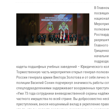
В Главно
посвящен
национал
Мероприя
полковни
Росгвард
разрешит
Главного
Грищенко
начальни
подразде
кадеты подшефных учебных заведений – Юридического кол
Торжественную часть мероприятия открыл генерал-полковн
России генерала армии Виктора Золотова и от себя лично
полиции Василий Сонин подчеркнул значимость работы сот
спецподразделениями задерживают вооруженных преступн
«Уже 73 года сотрудники вневедомственной охраны надёжн
частного имущества по всей стране. Вы добросовестно несё
преступления, внося неоценимый вклад в укрепление прав