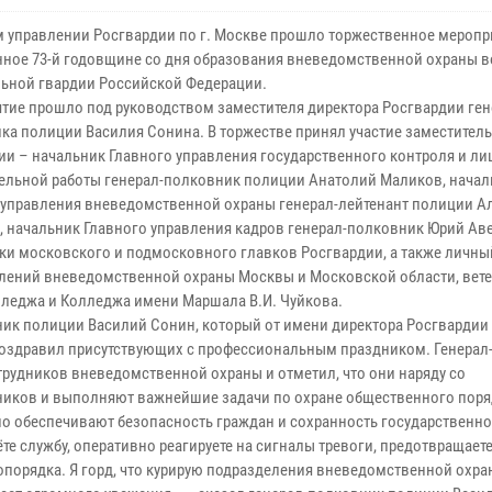
м управлении Росгвардии по г. Москве прошло торжественное меропр
ное 73-й годовщине со дня образования вневедомственной охраны в
ьной гвардии Российской Федерации.
тие прошло под руководством заместителя директора Росгвардии ген
ка полиции Василия Сонина. В торжестве принял участие заместитель
ии – начальник Главного управления государственного контроля и л
ельной работы генерал-полковник полиции Анатолий Маликов, начал
 управления вневедомственной охраны генерал-лейтенант полиции А
, начальник Главного управления кадров генерал-полковник Юрий Ав
ки московского и подмосковного главков Росгвардии, а также личны
лений вневедомственной охраны Москвы и Московской области, вете
леджа и Колледжа имени Маршала В.И. Чуйкова.
ик полиции Василий Сонин, который от имени директора Росгвардии 
 поздравил присутствующих с профессиональным праздником. Генера
рудников вневедомственной охраны и отметил, что они наряду со
иков и выполняют важнейшие задачи по охране общественного поря
о обеспечивают безопасность граждан и сохранность государственно
те службу, оперативно реагируете на сигналы тревоги, предотвращает
опорядка. Я горд, что курирую подразделения вневедомственной охра