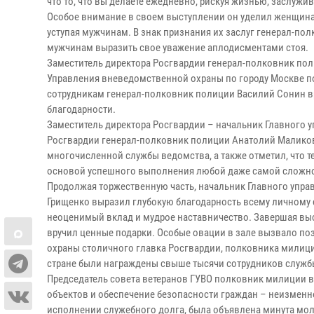
что то, что вы делаете ежедневно, рискуя жизнью, заслуж
Особое внимание в своем выступлении он уделил женщинам
уступая мужчинам. В знак признания их заслуг генерал-п
мужчинам выразить свое уважение аплодисментами стоя.
Заместитель директора Росгвардии генерал-полковник по
Управления вневедомственной охраны по городу Москве п
сотрудникам генерал-полковник полиции Василий Сонин в
благодарности.
Заместитель директора Росгвардии – начальник Главного 
Росгвардии генерал-полковник полиции Анатолий Малико
многочисленной службы ведомства, а также отметил, что 
основой успешного выполнения любой даже самой сложно
Продолжая торжественную часть, начальник Главного упр
Грищенко выразил глубокую благодарность всему личному 
неоценимый вклад и мудрое наставничество. Завершая выс
вручил ценные подарки. Особые овации в зале вызвало по
охраны столичного главка Росгвардии, полковника милиции
стране были награждены свыше тысячи сотрудников служб
Председатель совета ветеранов ГУВО полковник милиции в 
объектов и обеспечение безопасности граждан – неизменно
исполнении служебного долга, была объявлена минута мол