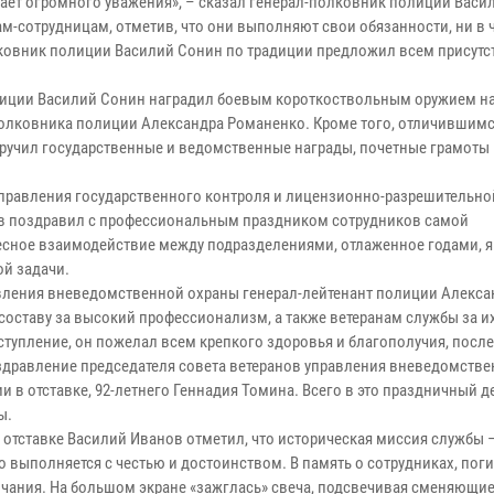
ивает огромного уважения», – сказал генерал-полковник полиции Васи
-сотрудницам, отметив, что они выполняют свои обязанности, ни в 
олковник полиции Василий Сонин по традиции предложил всем прису
лиции Василий Сонин наградил боевым короткоствольным оружием н
олковника полиции Александра Романенко. Кроме того, отличившим
ручил государственные и ведомственные награды, почетные грамоты 
управления государственного контроля и лицензионно-разрешительно
в поздравил с профессиональным праздником сотрудников самой
тесное взаимодействие между подразделениями, отлаженное годами, я
й задачи.
авления вневедомственной охраны генерал-лейтенант полиции Алекса
составу за высокий профессионализм, а также ветеранам службы за и
тупление, он пожелал всем крепкого здоровья и благополучия, после
здравление председателя совета ветеранов управления вневедомств
 в отставке, 92-летнего Геннадия Томина. Всего в это праздничный д
ы.
отставке Василий Иванов отметил, что историческая миссия службы 
 выполняется с честью и достоинством. В память о сотрудниках, пог
чания. На большом экране «зажглась» свеча, подсвечивая сменяющи