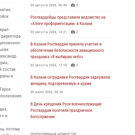
04 августа 2026, 06:44
3
иятие,
ойск
Росгвардейцы представили ведомство на
«Аллее профориентации» в Казани
ерал-
03 августа 2026, 14:21
2
 директора
ицензионно-
В Казани Росгвардия приняла участие в
ьник
обеспечении безопасности авиационного
лександр
праздника «Я выбираю небо»
ерин,
02 августа 2026, 17:18
3
й состав
раны и
В Казани сотрудники Росгвардии задержали
женщину, подозреваемую в краже
Героя
30 июля 2026, 06:36
л-полковник
В День крещения Руси военнослужащие
дка.
Росгвардии посетили праздничное
го и
богослужение
е
28 июля 2026, 09:38
4
ны, потому
ПОПУЛЯРНЫЕ НОВОСТИ