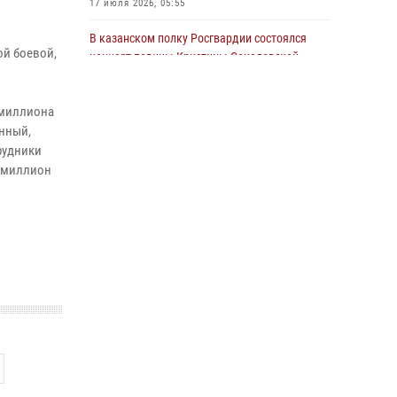
17 июля 2026, 05:55
22 июля 2026, 07:41
6
В казанском полку Росгвардии состоялся
ой боевой,
концерт певицы Кристины Соколовской
23 июля 2026, 10:22
2
 миллиона
Сотрудник вневедомственной охраны
анный,
Росгвардии поделился секретами своего
рудники
семейного счастья
и миллион
08 июля 2026, 07:48
4
Росгвардейцы рассказали казанцам о
карьерных возможностях в силовом
ведомстве
14 июля 2026, 12:39
1
В Нижнекамске сотрудники Росгвардии
задержали подозреваемого в краже
23 июля 2026, 06:47
15 июля отмечается День образования