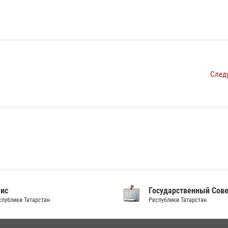
След
аис
Государственный Сов
спублики Татарстан
Республики Татарстан