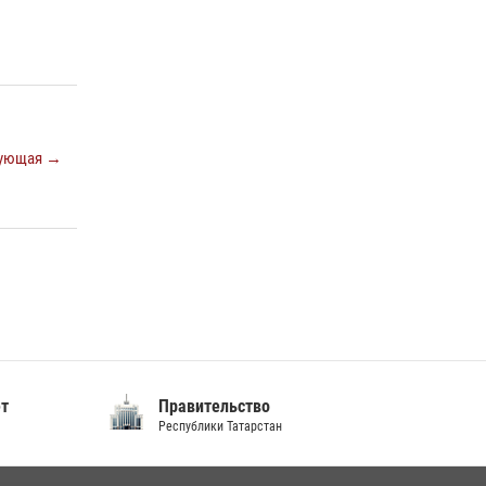
подразделений связи Росгвардии
15 июля 2026, 08:41
В Нижнекамске сотрудники Росгвардии
задержали подозреваемого в краже из
магазина
ующая →
10 июля 2026, 12:50
ет
Правительство
Республики Татарстан