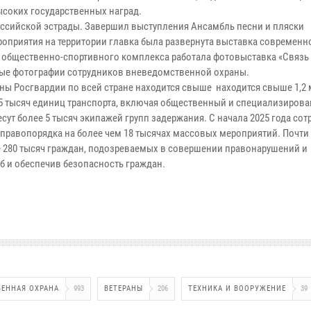
ысоких государственных наград.
оссийской эстрады. Завершил выступления Ансамбль песни и пляски
ероприятия на территории главка была развернута выставка современн
е общественно-спортивного комплекса работала фотовыставка «Связь
ые фотографии сотрудников вневедомственной охраны.
ны Росгвардии по всей стране находится свыше находится свыше 1,2
25 тысяч единиц транспорта, включая общественный и специализиров
ут более 5 тысяч экипажей групп задержания. С начала 2025 года сот
правопорядка на более чем 18 тысячах массовых мероприятий. Почт
 280 тысяч граждан, подозреваемых в совершении правонарушений и
б и обеспечив безопасность граждан.
ЕННАЯ ОХРАНА
993
ВЕТЕРАНЫ
206
ТЕХНИКА И ВООРУЖЕНИЕ
39