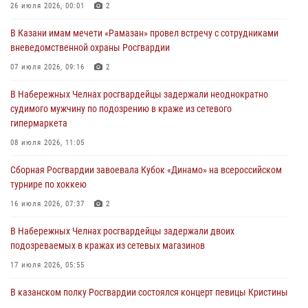
В казанском полку Росгвардии состоялся концерт певицы Кристины
26 июля 2026, 00:01
2
Соколовской
В Казани имам мечети «Рамазан» провел встречу с сотрудниками
23 июля 2026, 10:22
2
вневедомственной охраны Росгвардии
В Нижнекамске сотрудники Росгвардии задержали подозреваемого
07 июля 2026, 09:16
2
в краже
В Набережных Челнах росгвардейцы задержали неоднократно
23 июля 2026, 06:47
судимого мужчину по подозрению в краже из сетевого
гипермаркета
В Казани Росгвардия приняла участие в обеспечении безопасности
крестного хода и освящения храма
08 июля 2026, 11:05
22 июля 2026, 07:41
6
Сборная Росгвардии завоевала Кубок «Динамо» на всероссийском
турнире по хоккею
16 июля 2026, 07:37
2
В Набережных Челнах росгвардейцы задержали двоих
подозреваемых в кражах из сетевых магазинов
17 июля 2026, 05:55
В казанском полку Росгвардии состоялся концерт певицы Кристины
Соколовской