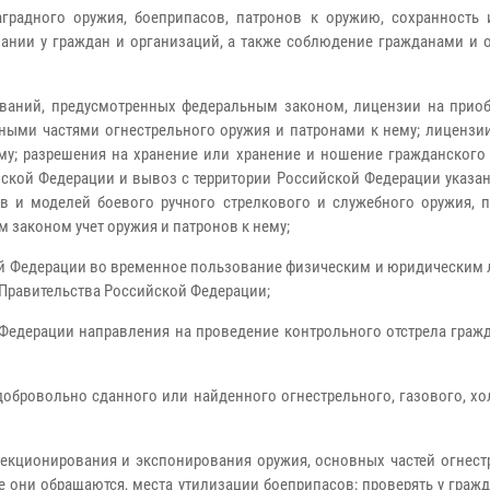
аградного оружия, боеприпасов, патронов к оружию, сохранность 
ании у граждан и организаций, а также соблюдение гражданами и 
ваний, предусмотренных федеральным законом, лицензии на приоб
ными частями огнестрельного оружия и патронами к нему; лицензи
му; разрешения на хранение или хранение и ношение гражданского
йской Федерации и вывоз с территории Российской Федерации указан
в и моделей боевого ручного стрелкового и служебного оружия, п
 законом учет оружия и патронов к нему;
ой Федерации во временное пользование физическим и юридическим 
Правительства Российской Федерации;
Федерации направления на проведение контрольного отстрела гражд
 добровольно сданного или найденного огнестрельного, газового, хо
ллекционирования и экспонирования оружия, основных частей огнес
где они обращаются, места утилизации боеприпасов; проверять у гр