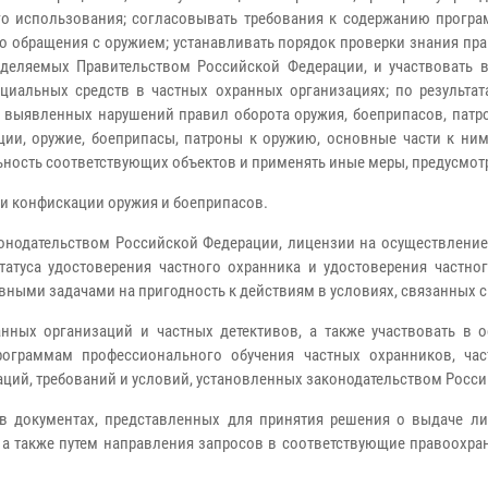
о использования; согласовывать требования к содержанию програм
о обращения с оружием; устанавливать порядок проверки знания пр
деляемых Правительством Российской Федерации, и участвовать в
ециальных средств в частных охранных организациях; по результ
 выявленных нарушений правил оборота оружия, боеприпасов, патро
ии, оружие, боеприпасы, патроны к оружию, основные части к ним
ьность соответствующих объектов и применять иные меры, предусмо
ли конфискации оружия и боеприпасов.
онодательством Российской Федерации, лицензии на осуществление
татуса удостоверения частного охранника и удостоверения частног
вными задачами на пригодность к действиям в условиях, связанных 
анных организаций и частных детективов, а также участвовать в
рограммам профессионального обучения частных охранников, ча
ций, требований и условий, установленных законодательством Росс
 в документах, представленных для принятия решения о выдаче л
 а также путем направления запросов в соответствующие правоохр