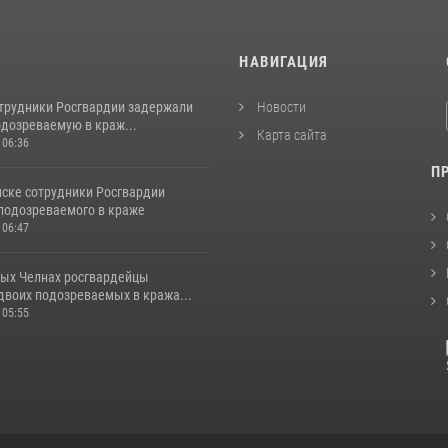
И
НАВИГАЦИЯ
отрудники Росгвардии задержали
Новости
одозреваемую в краж...
Карта сайта
 06:36
П
ске сотрудники Росгвардии
подозреваемого в краже
 06:47
ых Челнах росгвардейцы
двоих подозреваемых в кража...
 05:55