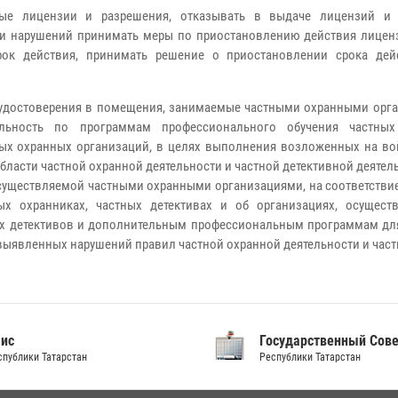
ные лицензии и разрешения, отказывать в выдаче лицензий и 
и нарушений принимать меры по приостановлению действия лиценз
ок действия, принимать решение о приостановлении срока дей
о удостоверения в помещения, занимаемые частными охранными орга
ельность по программам профессионального обучения частны
ых охранных организаций, в целях выполнения возложенных на вой
ласти частной охранной деятельности и частной детективной деятель
осуществляемой частными охранными организациями, на соответстви
х охранниках, частных детективах и об организациях, осущес
ых детективов и дополнительным профессиональным программам для
выявленных нарушений правил частной охранной деятельности и част
аис
Государственный Сов
спублики Татарстан
Республики Татарстан