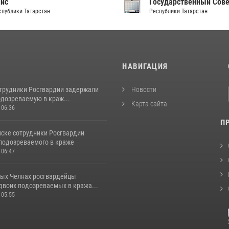
аис
Государственный Сов
спублики Татарстан
Республики Татарстан
И
НАВИГАЦИЯ
отрудники Росгвардии задержали
Новости
одозреваемую в краж...
Карта сайта
 06:36
П
ске сотрудники Росгвардии
подозреваемого в краже
 06:47
ых Челнах росгвардейцы
двоих подозреваемых в кража...
 05:55