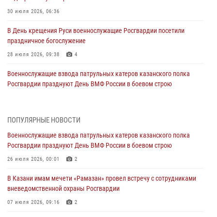
30 июля 2026, 06:36
В День крещения Руси военнослужащие Росгвардии посетили
праздничное богослужение
28 июля 2026, 09:38
4
Военнослужащие взвода патрульных катеров казанского полка
Росгвардии празднуют День ВМФ России в боевом строю
26 июля 2026, 00:01
2
Татарстанские росгвардейцы завоевали «бронзу» в окружном этапе
ПОПУЛЯРНЫЕ НОВОСТИ
конкурса профессионального мастерства
Военнослужащие взвода патрульных катеров казанского полка
24 июля 2026, 15:05
4
Росгвардии празднуют День ВМФ России в боевом строю
В казанском полку Росгвардии состоялся концерт певицы Кристины
26 июля 2026, 00:01
2
Соколовской
В Казани имам мечети «Рамазан» провел встречу с сотрудниками
23 июля 2026, 10:22
2
вневедомственной охраны Росгвардии
В Нижнекамске сотрудники Росгвардии задержали подозреваемого
07 июля 2026, 09:16
2
в краже