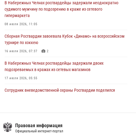
В Набережных Челнах росгвардейцы задержали неоднократно
23 июля 2026, 06:47
судимого мужчину по подозрению в краже из сетевого
гипермаркета
В Казани Росгвардия приняла участие в обеспечении безопасности
крестного хода и освящения храма
08 июля 2026, 11:05
22 июля 2026, 07:41
6
Сборная Росгвардии завоевала Кубок «Динамо» на всероссийском
турнире по хоккею
16 июля 2026, 07:37
2
В Набережных Челнах росгвардейцы задержали двоих
подозреваемых в кражах из сетевых магазинов
17 июля 2026, 05:55
Сотрудник вневедомственной охраны Росгвардии поделился
секретами своего семейного счастья
08 июля 2026, 07:48
4
В казанском полку Росгвардии состоялся концерт певицы Кристины
Соколовской
Правовая информация
Официальный интернет-портал
23 июля 2026, 10:22
2