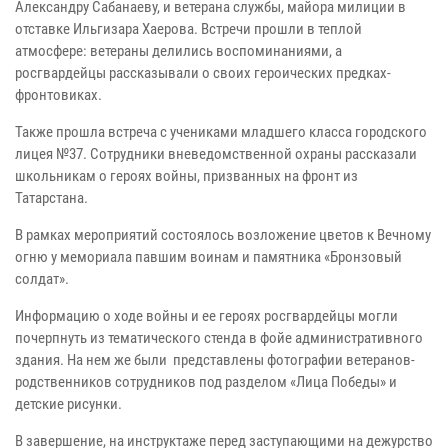
Александру Сабанаеву, и ветерана службы, майора милиции в
отставке Ильгизара Хаерова. Встречи прошли в теплой
атмосфере: ветераны делились воспоминаниями, а
росгвардейцы рассказывали о своих героических предках-
фронтовиках.
Также прошла встреча с учениками младшего класса городского
лицея №37. Сотрудники вневедомственной охраны рассказали
школьникам о героях войны, призванных на фронт из
Татарстана.
В рамках мероприятий состоялось возложение цветов к Вечному
огню у мемориала павшим воинам и памятника «Бронзовый
солдат».
Информацию о ходе войны и ее героях росгвардейцы могли
почерпнуть из тематического стенда в фойе административного
здания. На нем же были представлены фотографии ветеранов-
родственников сотрудников под разделом «Лица Победы» и
детские рисунки.
В завершение, на инструктаже перед заступающими на дежурство