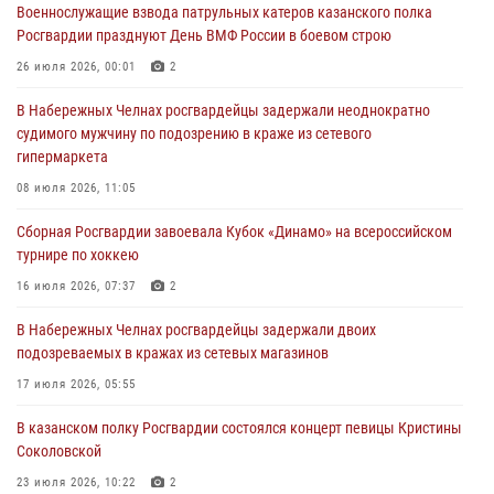
Военнослужащие взвода патрульных катеров казанского полка
24 июля 2026, 15:05
4
Росгвардии празднуют День ВМФ России в боевом строю
В казанском полку Росгвардии состоялся концерт певицы Кристины
26 июля 2026, 00:01
2
Соколовской
В Набережных Челнах росгвардейцы задержали неоднократно
23 июля 2026, 10:22
2
судимого мужчину по подозрению в краже из сетевого
гипермаркета
В Нижнекамске сотрудники Росгвардии задержали подозреваемого
в краже
08 июля 2026, 11:05
23 июля 2026, 06:47
Сборная Росгвардии завоевала Кубок «Динамо» на всероссийском
турнире по хоккею
В Казани Росгвардия приняла участие в обеспечении безопасности
крестного хода и освящения храма
16 июля 2026, 07:37
2
22 июля 2026, 07:41
6
В Набережных Челнах росгвардейцы задержали двоих
подозреваемых в кражах из сетевых магазинов
17 июля 2026, 05:55
В казанском полку Росгвардии состоялся концерт певицы Кристины
Соколовской
23 июля 2026, 10:22
2