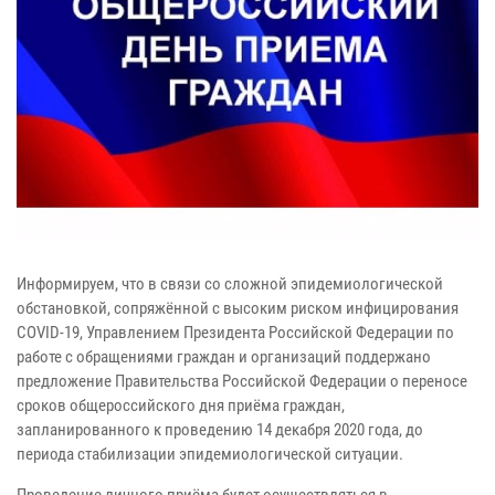
Информируем, что в связи со сложной эпидемиологической
обстановкой, сопряжённой с высоким риском инфицирования
COVID-19, Управлением Президента Российской Федерации по
работе с обращениями граждан и организаций поддержано
предложение Правительства Российской Федерации о переносе
сроков общероссийского дня приёма граждан,
запланированного к проведению 14 декабря 2020 года, до
периода стабилизации эпидемиологической ситуации.
Проведение личного приёма будет осуществляться в