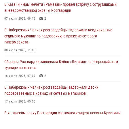
В Казани имам мечети «Рамазан» провел встречу с сотрудниками
23 июля 2026, 10:22
2
вневедомственной охраны Росгвардии
В Нижнекамске сотрудники Росгвардии задержали подозреваемого
07 июля 2026, 09:16
2
в краже
В Набережных Челнах росгвардейцы задержали неоднократно
23 июля 2026, 06:47
судимого мужчину по подозрению в краже из сетевого
гипермаркета
В Казани Росгвардия приняла участие в обеспечении безопасности
крестного хода и освящения храма
08 июля 2026, 11:05
22 июля 2026, 07:41
6
Сборная Росгвардии завоевала Кубок «Динамо» на всероссийском
турнире по хоккею
16 июля 2026, 07:37
2
В Набережных Челнах росгвардейцы задержали двоих
подозреваемых в кражах из сетевых магазинов
17 июля 2026, 05:55
В казанском полку Росгвардии состоялся концерт певицы Кристины
Соколовской
23 июля 2026, 10:22
2