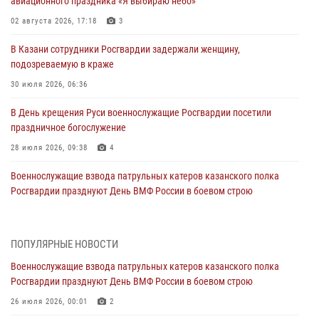
авиационного праздника «Я выбираю небо»
02 августа 2026, 17:18
3
В Казани сотрудники Росгвардии задержали женщину,
подозреваемую в краже
30 июля 2026, 06:36
В День крещения Руси военнослужащие Росгвардии посетили
праздничное богослужение
28 июля 2026, 09:38
4
Военнослужащие взвода патрульных катеров казанского полка
Росгвардии празднуют День ВМФ России в боевом строю
26 июля 2026, 00:01
2
Татарстанские росгвардейцы завоевали «бронзу» в окружном этапе
ПОПУЛЯРНЫЕ НОВОСТИ
конкурса профессионального мастерства
Военнослужащие взвода патрульных катеров казанского полка
24 июля 2026, 15:05
4
Росгвардии празднуют День ВМФ России в боевом строю
В казанском полку Росгвардии состоялся концерт певицы Кристины
26 июля 2026, 00:01
2
Соколовской