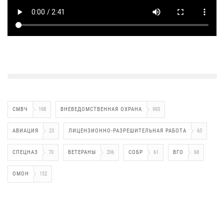
СМВЧ
198
ВНЕВЕДОМСТВЕННАЯ ОХРАНА
993
АВИАЦИЯ
23
ЛИЦЕНЗИОННО-РАЗРЕШИТЕЛЬНАЯ РАБОТА
63
СПЕЦНАЗ
70
ВЕТЕРАНЫ
206
СОБР
61
ВГО
68
ОМОН
132