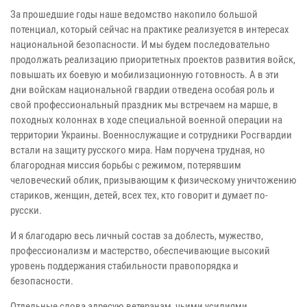
За прошедшие годы наше ведомство накопило большой
потенциал, который сейчас на практике реализуется в интересах
национальной безопасности. И мы будем последовательно
продолжать реализацию приоритетных проектов развития войск,
повышать их боевую и мобилизационную готовность. А в эти
дни войскам национальной гвардии отведена особая роль и
свой профессиональный праздник мы встречаем на марше, в
походных колоннах в ходе специальной военной операции на
территории Украины. Военнослужащие и сотрудники Росгвардии
встали на защиту русского мира. Нам поручена трудная, но
благородная миссия борьбы с режимом, потерявшим
человеческий облик, призывающим к физическому уничтожению
стариков, женщин, детей, всех тех, кто говорит и думает по-
русски.
И я благодарю весь личный состав за доблесть, мужество,
профессионализм и мастерство, обеспечивающие высокий
уровень поддержания стабильности правопорядка и
безопасности.
Отдельные слова адресую ветеранам, чьими усилиями