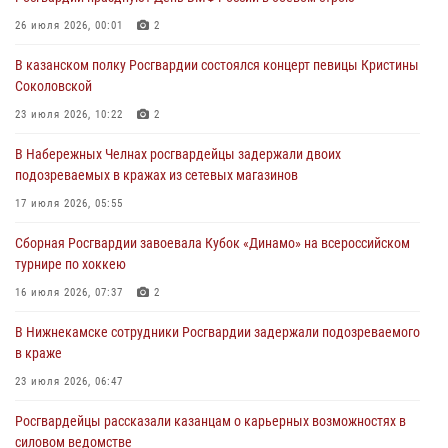
В казанском полку Росгвардии состоялся концерт певицы Кристины
26 июля 2026, 00:01
2
Соколовской
В казанском полку Росгвардии состоялся концерт певицы Кристины
23 июля 2026, 10:22
2
Соколовской
В Нижнекамске сотрудники Росгвардии задержали подозреваемого
23 июля 2026, 10:22
2
в краже
В Набережных Челнах росгвардейцы задержали двоих
23 июля 2026, 06:47
подозреваемых в кражах из сетевых магазинов
В Казани Росгвардия приняла участие в обеспечении безопасности
17 июля 2026, 05:55
крестного хода и освящения храма
Сборная Росгвардии завоевала Кубок «Динамо» на всероссийском
22 июля 2026, 07:41
6
турнире по хоккею
16 июля 2026, 07:37
2
В Нижнекамске сотрудники Росгвардии задержали подозреваемого
в краже
23 июля 2026, 06:47
Росгвардейцы рассказали казанцам о карьерных возможностях в
силовом ведомстве