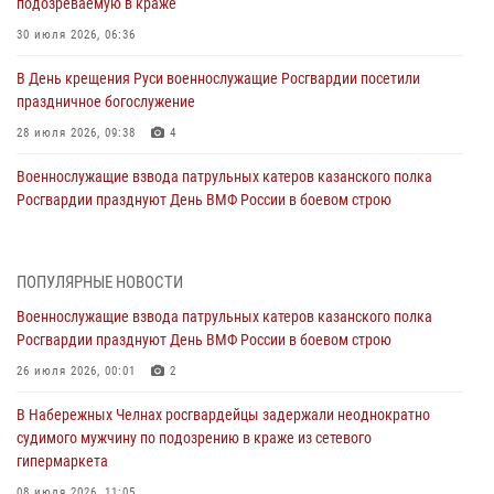
подозреваемую в краже
30 июля 2026, 06:36
В День крещения Руси военнослужащие Росгвардии посетили
праздничное богослужение
28 июля 2026, 09:38
4
Военнослужащие взвода патрульных катеров казанского полка
Росгвардии празднуют День ВМФ России в боевом строю
26 июля 2026, 00:01
2
Татарстанские росгвардейцы завоевали «бронзу» в окружном этапе
ПОПУЛЯРНЫЕ НОВОСТИ
конкурса профессионального мастерства
Военнослужащие взвода патрульных катеров казанского полка
24 июля 2026, 15:05
4
Росгвардии празднуют День ВМФ России в боевом строю
В казанском полку Росгвардии состоялся концерт певицы Кристины
26 июля 2026, 00:01
2
Соколовской
В Набережных Челнах росгвардейцы задержали неоднократно
23 июля 2026, 10:22
2
судимого мужчину по подозрению в краже из сетевого
гипермаркета
В Нижнекамске сотрудники Росгвардии задержали подозреваемого
08 июля 2026, 11:05