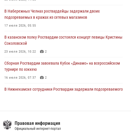
в краже
23 июля 2026, 06:47
В Набережных Челнах росгвардейцы задержали двоих
подозреваемых в кражах из сетевых магазинов
В Казани Росгвардия приняла участие в обеспечении безопасности
крестного хода и освящения храма
17 июля 2026, 05:55
22 июля 2026, 07:41
6
В казанском полку Росгвардии состоялся концерт певицы Кристины
Соколовской
23 июля 2026, 10:22
2
Сборная Росгвардии завоевала Кубок «Динамо» на всероссийском
турнире по хоккею
16 июля 2026, 07:37
2
В Нижнекамске сотрудники Росгвардии задержали подозреваемого
в краже
23 июля 2026, 06:47
Сотрудник вневедомственной охраны Росгвардии поделился
секретами своего семейного счастья
Правовая информация
Официальный интернет-портал
08 июля 2026, 07:48
4