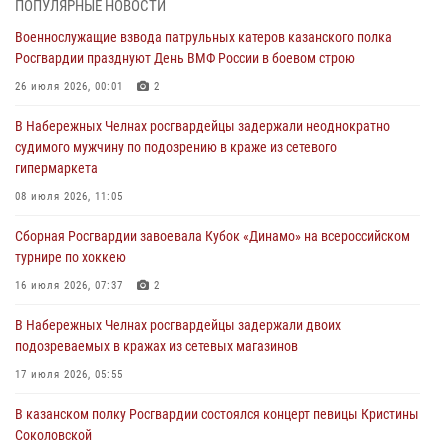
ПОПУЛЯРНЫЕ НОВОСТИ
конкурса профессионального мастерства
Военнослужащие взвода патрульных катеров казанского полка
24 июля 2026, 15:05
4
Росгвардии празднуют День ВМФ России в боевом строю
В казанском полку Росгвардии состоялся концерт певицы Кристины
26 июля 2026, 00:01
2
Соколовской
В Набережных Челнах росгвардейцы задержали неоднократно
23 июля 2026, 10:22
2
судимого мужчину по подозрению в краже из сетевого
гипермаркета
В Нижнекамске сотрудники Росгвардии задержали подозреваемого
в краже
08 июля 2026, 11:05
23 июля 2026, 06:47
Сборная Росгвардии завоевала Кубок «Динамо» на всероссийском
турнире по хоккею
В Казани Росгвардия приняла участие в обеспечении безопасности
крестного хода и освящения храма
16 июля 2026, 07:37
2
22 июля 2026, 07:41
6
В Набережных Челнах росгвардейцы задержали двоих
подозреваемых в кражах из сетевых магазинов
17 июля 2026, 05:55
В казанском полку Росгвардии состоялся концерт певицы Кристины
Соколовской