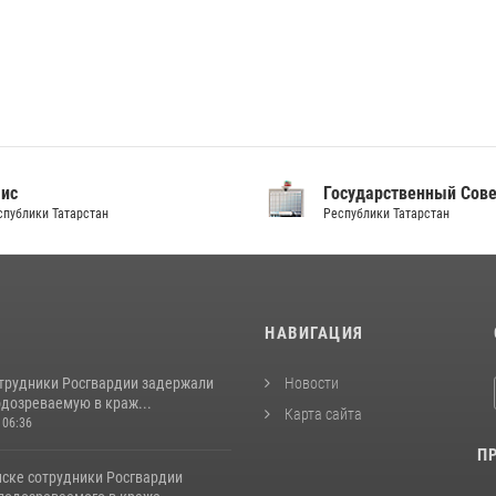
аис
Государственный Сов
спублики Татарстан
Республики Татарстан
И
НАВИГАЦИЯ
отрудники Росгвардии задержали
Новости
одозреваемую в краж...
Карта сайта
 06:36
П
ске сотрудники Росгвардии