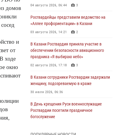
04 августа 2026, 06:44
3
из домов
роникли
Росгвардейцы представили ведомство на
«Аллее профориентации» в Казани
 сосед
03 августа 2026, 14:21
2
йство и
В Казани Росгвардия приняла участие в
вет от
обеспечении безопасности авиационного
праздника «Я выбираю небо»
 В ходе
02 августа 2026, 17:18
3
ое окно
аспивают
В Казани сотрудники Росгвардии задержали
женщину, подозреваемую в краже
30 июля 2026, 06:36
полиции
В День крещения Руси военнослужащие
дов
Росгвардии посетили праздничное
богослужение
ния,
28 июля 2026, 09:38
4
ПОПУЛЯРНЫЕ НОВОСТИ