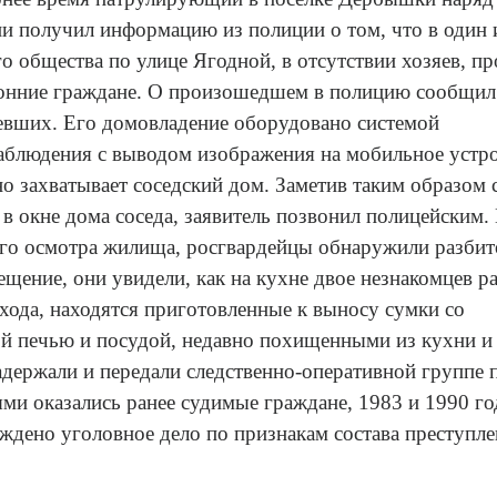
ани получил информацию из полиции о том, что в один 
о общества по улице Ягодной, в отсутствии хозяев, п
онние граждане. О произошедшем в полицию сообщил
евших. Его домовладение оборудовано системой
аблюдения с выводом изображения на мобильное устро
о захватывает соседский дом. Заметив таким образом с
в окне дома соседа, заявитель позвонил полицейским.
го осмотра жилища, росгвардейцы обнаружили разбит
щение, они увидели, как на кухне двое незнакомцев р
ыхода, находятся приготовленные к выносу сумки со
й печью и посудой, недавно похищенными из кухни и
держали и передали следственно-оперативной группе 
ми оказались ранее судимые граждане, 1983 и 1990 го
дено уголовное дело по признакам состава преступле