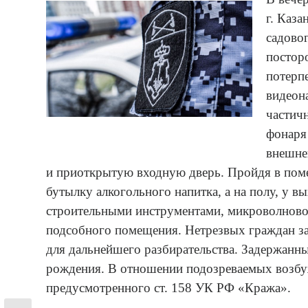
г. Каз
садовог
постор
потерп
видеон
частичн
фонаря 
внешне
и приоткрытую входную дверь. Пройдя в поме
бутылку алкогольного напитка, а на полу, у в
строительными инструментами, микроволново
подсобного помещения. Нетрезвых граждан за
для дальнейшего разбирательства. Задержанны
рождения. В отношении подозреваемых возбуж
предусмотренного ст. 158 УК РФ «Кража».