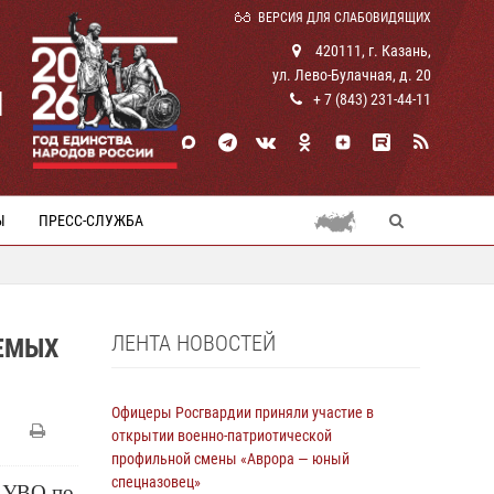
ВЕРСИЯ ДЛЯ СЛАБОВИДЯЩИХ
420111, г. Казань,
ул. Лево-Булачная, д. 20
И
+ 7 (843) 231-44-11
Ы
ПРЕСС-СЛУЖБА
ЛЕНТА НОВОСТЕЙ
ЕМЫХ
Офицеры Росгвардии приняли участие в
открытии военно-патриотической
профильной смены «Аврора — юный
спецназовец»
д УВО по