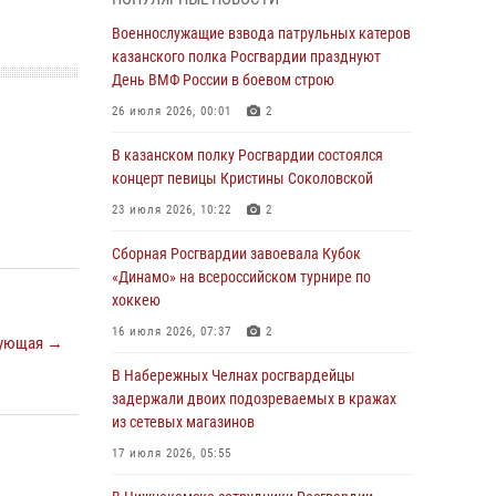
Военнослужащие взвода патрульных катеров
казанского полка Росгвардии празднуют
Военнослужащие взвода патрульных катеров
День ВМФ России в боевом строю
казанского полка Росгвардии празднуют
День ВМФ России в боевом строю
26 июля 2026, 00:01
2
26 июля 2026, 00:01
2
Татарстанские росгвардейцы завоевали
«бронзу» в окружном этапе конкурса
В казанском полку Росгвардии состоялся
профессионального мастерства
концерт певицы Кристины Соколовской
24 июля 2026, 15:05
4
23 июля 2026, 10:22
2
В казанском полку Росгвардии состоялся
Сборная Росгвардии завоевала Кубок
концерт певицы Кристины Соколовской
«Динамо» на всероссийском турнире по
хоккею
23 июля 2026, 10:22
2
16 июля 2026, 07:37
2
ующая →
В Нижнекамске сотрудники Росгвардии
задержали подозреваемого в краже
В Набережных Челнах росгвардейцы
задержали двоих подозреваемых в кражах
23 июля 2026, 06:47
из сетевых магазинов
В Казани Росгвардия приняла участие в
17 июля 2026, 05:55
обеспечении безопасности крестного хода и
освящения храма