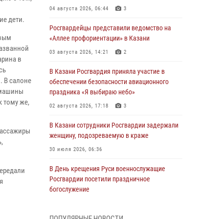
04 августа 2026, 06:44
3
ие дети.
Росгвардейцы представили ведомство на
овым
«Аллее профориентации» в Казани
названной
03 августа 2026, 14:21
2
арина в
сь
В Казани Росгвардия приняла участие в
. В салоне
обеспечении безопасности авиационного
 машины
праздника «Я выбираю небо»
к тому же,
02 августа 2026, 17:18
3
В Казани сотрудники Росгвардии задержали
пассажиры
женщину, подозреваемую в краже
,
30 июля 2026, 06:36
В День крещения Руси военнослужащие
передали
Росгвардии посетили праздничное
я
богослужение
28 июля 2026, 09:38
4
ПОПУЛЯРНЫЕ НОВОСТИ