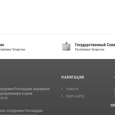
аис
Государственный Сов
спублики Татарстан
Республики Татарстан
И
НАВИГАЦИЯ
отрудники Росгвардии задержали
Новости
одозреваемую в краж...
Карта сайта
 06:36
П
ске сотрудники Росгвардии