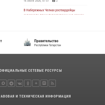
16 июля 2026, 07:37
2
22 июля 2026, 07:41
6
В Набережных Челнах росгвардейцы
задержали двоих подозреваемых в кражах
из сетевых магазинов
17 июля 2026, 05:55
Сотрудник вневедомственной охраны
ет
Правительство
Росгвардии поделился секретами своего
Республики Татарстан
семейного счастья
08 июля 2026, 07:48
4
В казанском полку Росгвардии состоялся
концерт певицы Кристины Соколовской
ОФИЦИАЛЬНЫЕ СЕТЕВЫЕ РЕСУРСЫ
23 июля 2026, 10:22
2
Росгвардейцы рассказали казанцам о
карьерных возможностях в силовом
ведомстве
РАВОВАЯ И ТЕХНИЧЕСКАЯ ИНФОРМАЦИЯ
14 июля 2026, 12:39
1