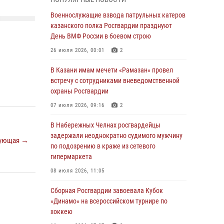
Военнослужащие взвода патрульных катеров
казанского полка Росгвардии празднуют
Военнослужащие взвода патрульных катеров
День ВМФ России в боевом строю
казанского полка Росгвардии празднуют
День ВМФ России в боевом строю
26 июля 2026, 00:01
2
26 июля 2026, 00:01
2
Татарстанские росгвардейцы завоевали
«бронзу» в окружном этапе конкурса
В Казани имам мечети «Рамазан» провел
профессионального мастерства
встречу с сотрудниками вневедомственной
охраны Росгвардии
24 июля 2026, 15:05
4
07 июля 2026, 09:16
2
В казанском полку Росгвардии состоялся
концерт певицы Кристины Соколовской
В Набережных Челнах росгвардейцы
задержали неоднократно судимого мужчину
23 июля 2026, 10:22
2
ующая →
по подозрению в краже из сетевого
гипермаркета
В Нижнекамске сотрудники Росгвардии
задержали подозреваемого в краже
08 июля 2026, 11:05
23 июля 2026, 06:47
Сборная Росгвардии завоевала Кубок
«Динамо» на всероссийском турнире по
В Казани Росгвардия приняла участие в
хоккею
обеспечении безопасности крестного хода и
освящения храма