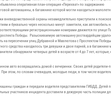
 объявлена оперативная план-операция «Перехват» по задержанию
говой автомашины, в багажнике которой могли находиться малолетн
ки вневедомственной охраны незамедлительно приступили к поиск
тиям и буквально через несколько минут заметили, как автомобиль 
соответствующими регистрационными номерами движется по улице П
Проспекта Победы. Разыскиваемую автомашину росгвардейцам удало
ть на пересечении улиц Дубравной и Мавлютова с Проспектом Победы
тного средства находилось три девушки и двое парней, а в багажнике
нители обнаружили четверых детей в возрасте от 4 до 7 лет, которые, 
анном авто возвращались домой с вечеринки. Своих детей родители-
 При этом, по словам очевидцев, молодые люди, в том числе водитель
машины граждан и передали водителя представителям ГИБДД. Детей 
льных участников инцидента доставили в дежурную часть полиции дл