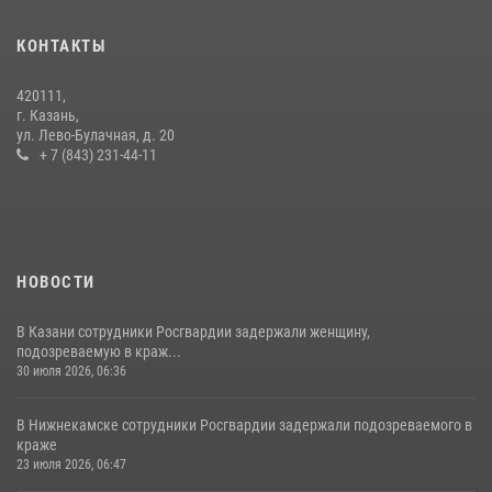
праздничное богослужение
28 июля 2026, 09:38
4
КОНТАКТЫ
15 июля отмечается День образования подразделений связи
420111,
Росгвардии
г. Казань,
ул. Лево-Булачная, д. 20
15 июля 2026, 08:41
+ 7 (843) 231-44-11
НОВОСТИ
В Казани сотрудники Росгвардии задержали женщину,
подозреваемую в краж...
30 июля 2026, 06:36
В Нижнекамске сотрудники Росгвардии задержали подозреваемого в
краже
23 июля 2026, 06:47