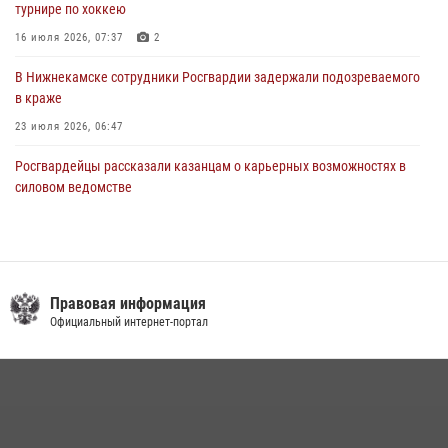
турнире по хоккею
16 июля 2026, 07:37
2
В Нижнекамске сотрудники Росгвардии задержали подозреваемого
в краже
23 июля 2026, 06:47
Росгвардейцы рассказали казанцам о карьерных возможностях в
силовом ведомстве
14 июля 2026, 12:39
1
В Казани Росгвардия приняла участие в обеспечении безопасности
крестного хода и освящения храма
Правовая информация
22 июля 2026, 07:41
6
Официальный интернет-портал
В Нижнекамске сотрудники Росгвардии задержали подозреваемого
в краже из магазина
10 июля 2026, 12:50
В День крещения Руси военнослужащие Росгвардии посетили