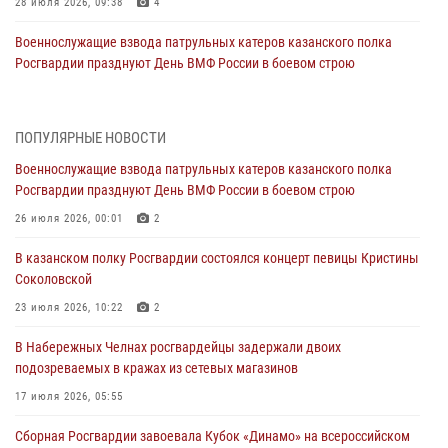
28 июля 2026, 09:38
4
Военнослужащие взвода патрульных катеров казанского полка
Росгвардии празднуют День ВМФ России в боевом строю
26 июля 2026, 00:01
2
Татарстанские росгвардейцы завоевали «бронзу» в окружном этапе
ПОПУЛЯРНЫЕ НОВОСТИ
конкурса профессионального мастерства
Военнослужащие взвода патрульных катеров казанского полка
24 июля 2026, 15:05
4
Росгвардии празднуют День ВМФ России в боевом строю
В казанском полку Росгвардии состоялся концерт певицы Кристины
26 июля 2026, 00:01
2
Соколовской
В казанском полку Росгвардии состоялся концерт певицы Кристины
23 июля 2026, 10:22
2
Соколовской
В Нижнекамске сотрудники Росгвардии задержали подозреваемого
23 июля 2026, 10:22
2
в краже
В Набережных Челнах росгвардейцы задержали двоих
23 июля 2026, 06:47
подозреваемых в кражах из сетевых магазинов
В Казани Росгвардия приняла участие в обеспечении безопасности
17 июля 2026, 05:55
крестного хода и освящения храма
Сборная Росгвардии завоевала Кубок «Динамо» на всероссийском
22 июля 2026, 07:41
6