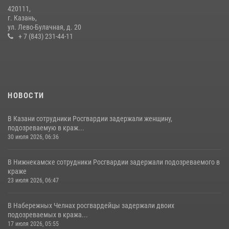
В День крещения Руси военнослужащие Росгвардии посетили
420111,
праздничное богослужение
г. Казань,
ул. Лево-Булачная, д. 20
28 июля 2026, 09:38
4
+ 7 (843) 231-44-11
НОВОСТИ
В Казани сотрудники Росгвардии задержали женщину,
подозреваемую в краж...
30 июля 2026, 06:36
В Нижнекамске сотрудники Росгвардии задержали подозреваемого в
краже
23 июля 2026, 06:47
В Набережных Челнах росгвардейцы задержали двоих
подозреваемых в кража...
17 июля 2026, 05:55