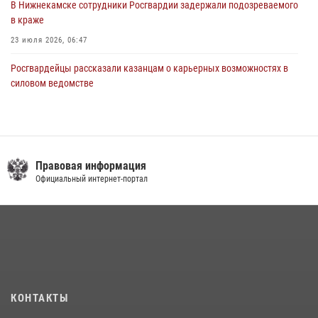
В Нижнекамске сотрудники Росгвардии задержали подозреваемого
в краже
23 июля 2026, 06:47
Росгвардейцы рассказали казанцам о карьерных возможностях в
силовом ведомстве
14 июля 2026, 12:39
1
15 июля отмечается День образования подразделений связи
Росгвардии
Правовая информация
15 июля 2026, 08:41
Официальный интернет-портал
В Казани Росгвардия приняла участие в обеспечении безопасности
крестного хода и освящения храма
22 июля 2026, 07:41
6
В Нижнекамске сотрудники Росгвардии задержали подозреваемого
в краже из магазина
10 июля 2026, 12:50
КОНТАКТЫ