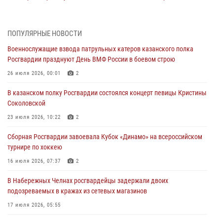
26 июля 2026, 00:01
2
Татарстанские росгвардейцы завоевали «бронзу» в окружном этапе
ПОПУЛЯРНЫЕ НОВОСТИ
конкурса профессионального мастерства
Военнослужащие взвода патрульных катеров казанского полка
24 июля 2026, 15:05
4
Росгвардии празднуют День ВМФ России в боевом строю
В казанском полку Росгвардии состоялся концерт певицы Кристины
26 июля 2026, 00:01
2
Соколовской
В казанском полку Росгвардии состоялся концерт певицы Кристины
23 июля 2026, 10:22
2
Соколовской
В Нижнекамске сотрудники Росгвардии задержали подозреваемого
23 июля 2026, 10:22
2
в краже
Сборная Росгвардии завоевала Кубок «Динамо» на всероссийском
23 июля 2026, 06:47
турнире по хоккею
В Казани Росгвардия приняла участие в обеспечении безопасности
16 июля 2026, 07:37
2
крестного хода и освящения храма
В Набережных Челнах росгвардейцы задержали двоих
22 июля 2026, 07:41
6
подозреваемых в кражах из сетевых магазинов
17 июля 2026, 05:55