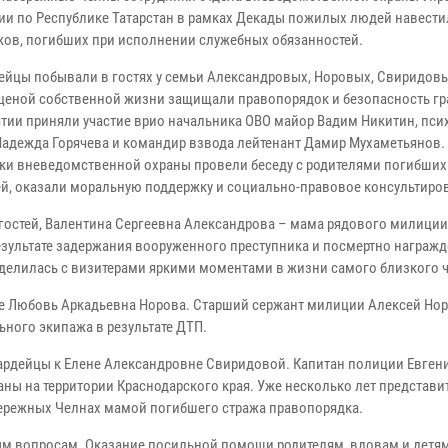
ии по Республике Татарстан в рамках Декады пожилых людей навести
ков, погибших при исполнении служебных обязанностей.
ейцы побывали в гостях у семьи Александровых, Норовых, Свиридовы
ценой собственной жизни защищали правопорядок и безопасность гр
тии приняли участие врио начальника ОВО майор Вадим Никитин, пси
Надежда Горячева и командир взвода лейтенант Дамир Мухаметьянов.
ки вневедомственной охраны провели беседу с родителями погибших
й, оказали моральную поддержку и социально-правовое консультиро
 гостей, Валентина Сергеевна Александрова – мама рядового милиции
результате задержания вооруженного преступника и посмертно награж
оделилась с визитерами яркими моментами в жизни самого близкого 
е Любовь Аркадьевна Норова. Старший сержант милиции Алексей Нор
ьного экипажа в результате ДТП.
ардейцы к Елене Александровне Свиридовой. Капитан полиции Евген
ы на территории Краснодарского края. Уже несколько лет представи
ережных Челнах мамой погибшего стража правопорядка.
ным вопросам. Оказание посильной помощи родителям, вдовам и детя