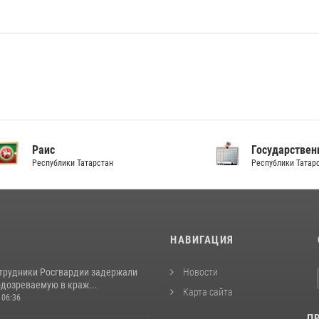
аис
Государственный Сов
спублики Татарстан
Республики Татарстан
И
НАВИГАЦИЯ
отрудники Росгвардии задержали
Новости
одозреваемую в краж...
Карта сайта
 06:36
П