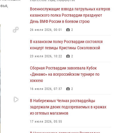
Военнослужащие взвода патрульных катеров
вья,
казанского полка Росгвардии празднуют
Военнослужащие взвода патрульных катеров
День ВМФ России в боевом строю
казанского полка Росгвардии празднуют
День ВМФ России в боевом строю
26 июля 2026, 00:01
2
26 июля 2026, 00:01
2
Татарстанские росгвардейцы завоевали
«бронзу» в окружном этапе конкурса
В казанском полку Росгвардии состоялся
профессионального мастерства
концерт певицы Кристины Соколовской
24 июля 2026, 15:05
4
23 июля 2026, 10:22
2
В казанском полку Росгвардии состоялся
Сборная Росгвардии завоевала Кубок
концерт певицы Кристины Соколовской
«Динамо» на всероссийском турнире по
хоккею
23 июля 2026, 10:22
2
16 июля 2026, 07:37
2
В Нижнекамске сотрудники Росгвардии
задержали подозреваемого в краже
В Набережных Челнах росгвардейцы
задержали двоих подозреваемых в кражах
23 июля 2026, 06:47
из сетевых магазинов
В Казани Росгвардия приняла участие в
17 июля 2026, 05:55
обеспечении безопасности крестного хода и
освящения храма