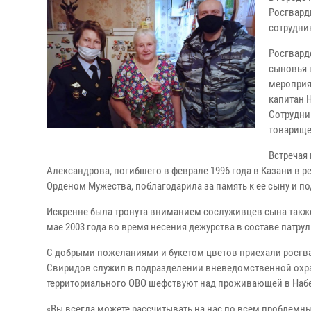
Росгвард
сотрудни
Росгвард
сыновья 
мероприя
капитан 
Сотрудни
товарище
Встречая
Александрова, погибшего в феврале 1996 года в Казани в 
Орденом Мужества, поблагодарила за память к ее сыну и п
Искренне была тронута вниманием сослуживцев сына такж
мае 2003 года во время несения дежурства в составе патрул
С добрыми пожеланиями и букетом цветов приехали росгв
Свиридов служил в подразделении вневедомственной охран
территориального ОВО шефствуют над проживающей в Наб
«Вы всегда можете рассчитывать на нас по всем проблем