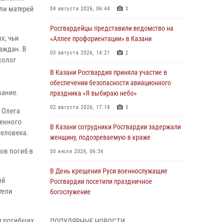
ли матерей
04 августа 2026, 06:44
3
Росгвардейцы представили ведомство на
х, чьи
«Аллее профориентации» в Казани
аждан. В
03 августа 2026, 14:21
2
холог
В Казани Росгвардия приняла участие в
обеспечении безопасности авиационного
вание.
праздника «Я выбираю небо»
02 августа 2026, 17:18
3
 Олега
денного
В Казани сотрудники Росгвардии задержали
человека.
женщину, подозреваемую в краже
ов погиб в
30 июля 2026, 06:36
В День крещения Руси военнослужащие
ий
Росгвардии посетили праздничное
тели
богослужение
28 июля 2026, 09:38
4
м погибших
ПОПУЛЯРНЫЕ НОВОСТИ