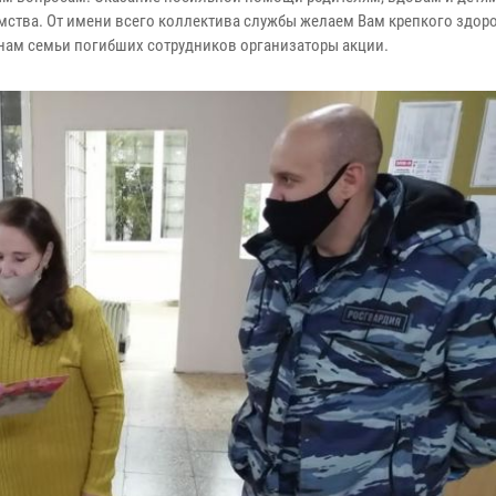
омства. От имени всего коллектива службы желаем Вам крепкого здоро
енам семьи погибших сотрудников организаторы акции.